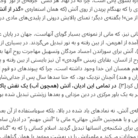
ه بسوی پاکی است، چرا که در نهاد هر کسی “جرقه‌ای از نور” وجو
ی را که بهنگام پریدن از روی آتش (که همان استعاره‌ی «
گذر از آت
ز من»! بگفته‌ی دیگر؛ تمنای پالایش درونی از پلیدی‌های مادی در 
رفانی نیز، که مانی از نمونه‌ی بسیار گویای آنهاست، جهان در پایا
ه از اهریمن، از بین رفته و به نور تبدیل می‌گردند. در بسیاری ا
 آتش برای سوزاندن اجساد مردگان وتسهیل مهاجرت روح آنها به آ
 از انسان، بقایای زمینی «آلوده‌ی» آن نیز بایستی از بین رفته 
نیان هم همسان این خدا وجود داشته است، چرا که پیوندهای دو قوم 
ن و هند) آنچنان نزدیک بود، که حتا سدها سال پس از جدایی‌شان، 
کرد[۳].
در تمامی این ادیان، آتش (همچون آب) یک نقش پاک‌کن
ه یک باور مرکزی در دین مزدایی و بعدها زرتشتی تبدیل شده بود
له‌ی آتش، نه نمادهای یاد شده در بالا، بلکه سوءاستفاده از آن بعن
 برای شکنجه‌ی انسانها تبدیل گردید. اسلام کسانی را که به “گناه”
تش (دنیوی[۵] و اخروی) مجازات می‌کند و مؤمنانش را در بهشت موعود با همان گنا