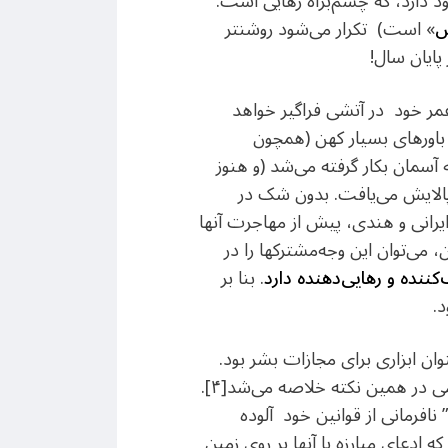
د دارد، که چشم‌براه رهایی است.
ش
» است) تکرار می‌شود روشنتر
پایان سال!
ن عمر خود در آتشی فراگیر خواهد
ز باورهای بسیار کهن (همچون
سمان بکار گرفته می‌شد (و هنوز
و پالایش می‌یافت. بدون شک در
ایرانی و هندی، پیش از مهاجرت آنها
می‌توان این وجه‌مشترکها را در
نده و رهایی‌دهنده دارد
. بنا بر
.
وان ابزاری برای مجازات بشر بود.
تفاوت آتش در آیین‌های زرتشت، ودایی و یا همچنین «آتش جهانی» مانی با “آتش جهنم” در ادیان سامی در همین نکته خلاصه می‌شد[۴].
 نافرمانی از قوانین خود آلوده
هانی که ادعای مبارزه با آنها بر روی زمین