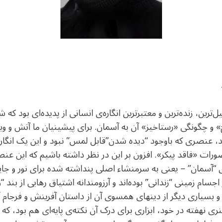
‌ترین، زنده‌ترین و معتبرترین انگاره‌ی انسانی از پدیده‌ای بود ک
 و چگونگی «رستاخیز» آن به آسمان. برای پیشینیان ما آتش و ویژ
داد، عنصری که باوجود “دیده شدن”قابل لمس” نبود و این یک انگاره
رات «فاقد پیکر». افزون بر این در نظر داشته باشیم که این عنصر
سوی “آسمان” – یعنی به سرمنشاء اصلی پنداشته شده برای‌ نور و ج
جسام زمینی “زندانی” بوده‌اند و آرزومندانه اشتیاق رهایی از بند “
 بسیاری دیگر از دینهای همسوی آن از داستان آفرینش و فرجام آن
ی نهفته در خود، ابزاری برای درک آن نکته‌ی پایه‌ای هم بود، که 