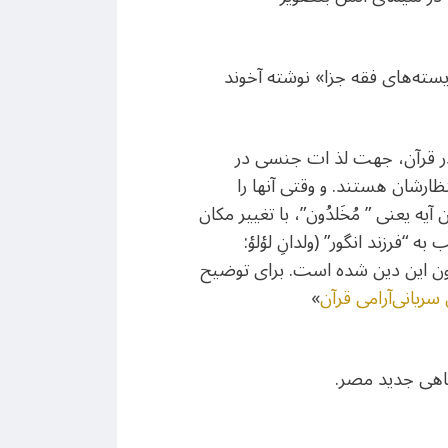
یسته‌های فقه جزا» نوشته آخوند
؟) در قرآن، جهت لذ ات جنسی در
وان در انتظارشان هستند. و وقتی آنها را
ه یعنی ” مُخَلدُون”، با تغییر مکان
فرزند انگور” (ولدانِ لؤلؤ:
تون این دین شده است. برای توضیح
ریانی‌‌‌آرامی قرآن
»