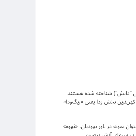
معنی “دانش”) شناخته شده هستند.
 کهن‌ترین بخش ودا یعنی «ریگ‌ودا»
ان نمونه در باور یهودیان، «یَهوِه»
 در سیمای آتش بتصویر