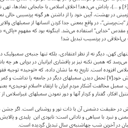
را دارد (همچون شرابخواری، زنا، لواط[۶] و …)، پاداش می‌دهد! اخلاق اسلامی با جابجایی ن
نی در بهشت، آیین خود را از داشتن هر گونه پرنسیبی خالی نمود. 
ز “بت‌پرستی”، در واقع بمعنی جدا کردن انسانها از سمبلهای والایی 
و مقدس “خدایی‌” استفاده می‌شد. اینگونه بود که مفهوم «پاکی» 
 بی‌اخلاقی در پرنسیب تبدیل شد!
نتهای کهن، دیگر نه از نظر اعتقادی، بلکه تنها جنبه‌ی سمبولیک دار
می‌رسد که همین نکته نیز بر پافشاری ایرانیان در برپایی هر چه با
لامی افزوده است. تاریخ به ما نشان داده، که «توحید» توجیه 
این نگرش مذهبی از همان آغاز پیدایش خود[۷] تحمل دیدن سمبلهای دیگر در جامعه 
سمبل مخالفت آشکار مردم ایران با ارتقاء «اسلام توحیدی» بع
نترل افکار، گفتار و کردار آنها و دور نمودن سمبلهای غیراسلامی از
در حقیقت دشمنی آن با ذات نور و روشنایی است. اگر جشن چ
نی و نبرد با سیاهی و نادانی است
.
نابودی این پلیدی و پالایش 
رانیان در آخرین شب چهاشنبه‌ی سال تبدیل گردیده است.