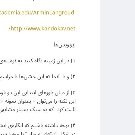
academia.edu/ArminLangroudi
http://www.kandokav.net/
زیرنویس‌ها:
۱) در این زمینه نگاه کنید به نوشته‌ی من «آیین زرتشت و نوآوریهای تاریخ‌ساز آن».
۲) و یا آنجا که این جشن‌ها با مراسم قربانی همراه بودند، برای بردن بوی قربانیان به آسمان.
۳) از میان باورهای ابتدایی این دو
این نکته را می‌توان – بعنوان نمونه 
ثابت کرد، که به سبک بسیار مشابهی 
۴) توجه داشته باشیم که انگاره‌ی آتش
در شکل “بوته‌ای سوزان” با موسا سخ