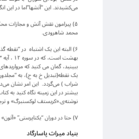
می‌کشیدند. این “آتشها”‌اما در این ان
۵) پیرامون نقش آتش و مجازات محکو
محمد شاهرودی.
۶) البته این یک اشتباه در “نقطه گ
ببینید، گمان می کنید که مرواریدهای 
یک نقطه(تبدیل خ به ج)، به “مجلدون” ت
شراب ) می‌گردد. این امر نشان می‌د
بیشتر در این زمینه نگاه کنید به کتا
نوشته‌ی.«کریستف لوکسنبرگ» و ترجمه
۷) حتا در دوران “یکتاپرستی” «آتون» (Aton) در سده‌ی چهاردهم پ.م. و در سلسله‌ی هجدهم در پادشاهی جدید مصر.
بنیاد میراث پاسارگاد