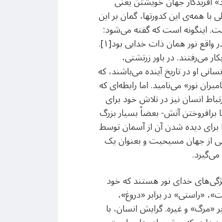
زد» آفریدگار جهان خویشتن یعنی
 با همه‌ی این کدورتها، گمان بر این
است. اینگونه است که گفته می‌شود:
پیکر اورمزد از «نور» و سرشت او از «راستی» است و مجموعه‌ی این دو همان “روشنایی پاک” می‌باشد. در واقع نور همان ذات خدایی بود[۱].
ر می‌رفتند. در باور زرتشتی،
ی او در تاریخ آینده می‌باشند، که
ران نور» می‌نامید. اما رابطه‌ای که
تباط انسان نیز در تلاش خود برای
برافروختن آتش‌- بعضاً بسیار بزرگ
ا برای دیده شدن آن از آسمان توسط
د[۲]. این مراسم حتا هنوز هم در بخشی از جهان مسیحیت و بعنوان یک
می‌گیرد.
 ویژگی‌های خدای نور هستند که خود
»، «راستی» در برابر «دروغ»،
ر «مرگ» و غیره. گرایش انسان، با