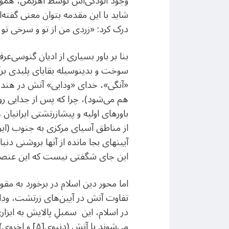
وجود آلودگی‌اش توسط اهریمن، هموار
شاید با این مقدمه بتوان معنی گفته‌ا
درک کرد: «زردی من از تو و سرخی تو ا
بنا بر باور بسیاری از ادیان گنوسی‌‌ع
سوخت و بدینوسیله بقایای پلیدی برآمد
«آنگی»، خدای «ودایی» آتش در هند)،
هم می‌شود)، چرا که پس از جدایی روح
باورهای اولیه‌ و پیشا‌‌زرتشتی ایرا
از مناطق آسیای مرکزی به جنوب (ایرا
آیینهای بجا ‌مانده از آنها بروشنی دنبال 
این جای شگفتی نیست که این عنصر ب
اما محور دین اسلام در برخورد به مقو
در اسلام، این سمبلِ پالایش به ابزاری
می‌شوند با آ