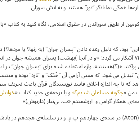
گاره‌ها همگی نمایانگر “نور” هستند و نه آتش سوزان.
مین از طریق ‌سوزاندن در حقوق اسلامی، نگاه کنید به کتاب «با
ذاری” بود، که دلیل وعده دادن “پسرانِ جوان” (به زنها؟ یا مردها
بهشت است، که در سوره ۱۲ ، آیه ۷۳ آشکار می گردد: «و در آنجا )بهشت) پسران همیشه ج
پراکند ه(؟)هستند». واژه استفاده شده برای “پسران جوان” در این آی
بدیل می‌شود، که معنی آرامی آن “خُنَک” و “تازه” بوده و منتسب به “
هد که تا چه اندازه اخلاق فاسد نویسندگان قرآن باعث تحریف م
ب من «
چگونه مسلمان شدیم؟»
و یا ترجمه‌ی جدید کتاب «
خوانش س
‌ی همکار گرامی و ارزشمندم «ب. بی‌نیاز (داریوش)».