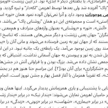
 «فرامادی»، یا بگفته‌ی دیگر « ابدی» بود. در آیین زرتشت «اورم
اک” آفریده شد ولی بعدها توسط اهریمن “لکه‌دار” و تیره گردید. ولی
امی موجودات
وجود دارد و آنرا نمی‌توان آلوده نمود همان «نور» 
 «آتش»، «نور» و «روشنایی» بعنوان واژه‌های مترادف و هم‌معنی بکا
ران” جهان یعنی زرتشت و دیگر منجی‌هایی هستند، که تناسخ انسان
د که از جهان نور به زمین فرستاده می‌شوند و مانی آنان را «پیامب
ند روی زمین بوجود می‌آمد، یک رابطه‌ی یک جانبه نبود. در این ار
ل شدن به نور و پیوستن به جهان آسمانی نداشت، اشتیاقی که با 
 جمعی نشان داده می‌شد. بزرگ بودن و یا فراوانی آتش در جشن‌ه
خدایان و برای آگاه نمودن آنها از مراسم «شکرگزاری» برای آنان بو
، که تقریباً همزمان با آغاز فصل بهار و جشن نوروز است، انجام 
شنایی با پشتنیبانی و یاری همرزمانش پدیدار می‌گردد. اینها همان
امیان اهریمن نمایان می‌شوند: «پندار نیک» در برابر «پندار زشت
 در برابر «بیماری»، «شهامت» در برابر «زبونی»، «زندگی» در براب