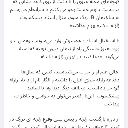
کوچه‌های محله هروی را با دقت از روی کاغذ نشانی که
در دست داریم جست‌و‌جو می کنیم تا سرانجام می‌رسیم
به ساختمان B، زنگ سوم، منزل استاد پیشکسوت
زلزله، دکتر«بهرام عکاشه».
با استقبال استاد و همسرش وارد می‌شویم. درهمان بدو
ورود هنوز خستگی راه از تنمان بیرون نرفته که استاد
می‌گوید: «دعا کنید در تهران زلزله نیاید!»
اهالی علم او را خوب می‌شناسند، کسی که سال‌ها
دغدغه زلزله خیزی ایران را داشته و انگار نام او با نام زلزله
گره خورده است. برخلاف دیگر دیدارها با اساتید
پیشکسوت، این‌بار کمتر می‌توان به حواشی و خاطرات
پرداخت.
از دوره بازگشت زلزله و پیش بینی وقوع زلزله ای بزرگ در
تهران تا عواقب غیرطبیعی زلزله احتمالی تهران می گوید