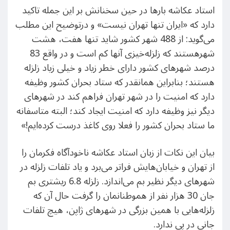
استاد عکاشه بارها در حین سخنانش بر این جمله تاکید
دارد که «ایران تنها تهران نیست» و درتوضیح این مطلب
می‌گوید: از 488 شهر کشور شاید تنها هفت، هشت
شهرهستند که زلزله‌خیزی آنها کم است و در واقع 83
درصد شهرهای کشور دارای خطر زیاد و خیلی زیاد زلزله
هستند؛ بنابراین همانقدر که ستاد بحران کشور وظیفه
دارد که امنیت را در شهر تهران فراهم کند در شهرهای
دیگر نیز وظیفه دارد که امنیت ایجاد کند؛ البته متاسفانه
ما ستاد بحران کشور را فعلا روی کاغذ درست کرده‌ایم!»
بیان این نکات از زبان استاد عکاشه ناخودآگاه فکرمان را
از تهران و خیابان‌هایش فراتر می‌برد و یاد تلفات زلزله در
شهرهای دیگر نظیر بم می‌اندازد. زلزله 6.8 ریشتری بم
جان 30 هزار نفر از هموطنانمان را گرفت حال آن که
زلزله‌هایی با همین بزرگی در شهرهای ژاپن، هیچ تلفات
جانی در پی ندارد.