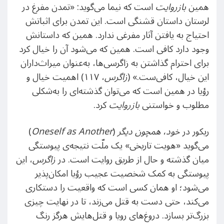
همین
بازروایت
است که نیما می‌گوید: «تمدن مفرغ در
لرستان داستان قشنگی است. این تمدن برای اثباتش
احتیاج به یافتن آثار مفرغی ندارد. همین که داستانش
وجود دارد کافی است. همین که می‌شود آن را خیال کرد
برای احترام گذاشتن به زاگرسی‌ها، به‌عنوان میراث‌‌داران
این خیال، کافی‌ست.» (
زاگرس
، ۱۱۷) اهمیت خیال و
رؤیا در همین است که می‌توان گذشته‌ای را به‌شکلی
مطلوب و خواستنی
بازروایت
کرد.
ریکور در
خود، همچون دیگر
(
Oneself as Another
)
می‌گوید «هویت تاریخی» یک ملّت نتیجه‌ی پیوستگی
میان گذشته و حال از طریق روایت است. در
زاگرس
، این
پیوستگی به کمک شخصیت عجیب رؤیا امکان‌پذیر
می‌شود؛ او همان کسی است که واقعیت را دستکاری
می‌کند، حتی دست به قتل می‌زند، تا در نهایت چیزی
بزرگ‌تر ‌بسازد. دروغ‌های رویا و قتل‌هایش هرگز رنگ