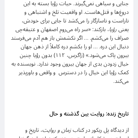
جنایی و سیاهی نمی‌گیرند. حیات رؤیا بسته به این
دروغ‌ها و قتل‌هاست. او واقعیت تلخ و اشتباهی و
ناراست و ناسازگار را می‌کشد تا جایی برای خودش،
یعنی
رؤیا
، بازکند: «سر راه می‌روم اصفهان و عتیقه‌چی
صراف را می‌کشم. … اگر نکشمش باز هم آدم می‌فرستد
دنبال این دره. … او را بکشم دره کاملاً از ذهن جهان
بیرون پاک می‌شود.» (
زاگرس
، ۱۱۲) بدون رؤیا چنین
خیال زدودن بدی از جهان بیرون وجود ندارد. نویسنده به
کمک رؤیا این خیال را در دسترس و واقعی و باورپذیر
می‌کند.
تاریخ زنده: روایت بین گذشته و حال
از دیدگاه پل ریکور در کتاب
زمان و روایت
، تاریخ و