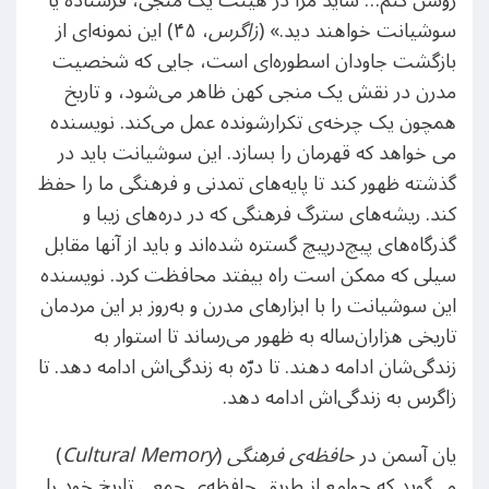
روشن کنم… شاید مرا در هیئت یک منجی، فرستاده یا
سوشیانت خواهند دید.» (
زاگرس
، ۴۵) این نمونه‌ای از
بازگشت جاودان اسطوره‌ای است، جایی که شخصیت
مدرن در نقش یک منجی کهن ظاهر می‌شود، و تاریخ
همچون یک چرخه‌ی تکرارشونده عمل می‌کند. نویسنده
می خواهد که قهرمان را بسازد. این سوشیانت باید در
گذشته ظهور کند تا پایه‌های تمدنی و فرهنگی ما را حفظ
کند. ریشه‌های سترگ فرهنگی که در دره‌های زیبا و
گذرگاه‌های پیچ‌درپیچ گستره‌ شده‌اند و باید از آنها مقابل
سیلی که ممکن است راه بیفتد محافظت کرد. نویسنده
این سوشیانت را با ابزارهای مدرن و به‌روز بر این مردمان
تاریخی هزاران‌ساله به ظهور می‌رساند تا استوار به
زندگی‌شان ادامه دهند. تا درّه به زندگی‌اش ادامه دهد. تا
زاگرس به زندگی‌اش ادامه دهد.
یان آسمن در
حافظه‌ی فرهنگی
(
Cultural Memory
)
می‌گوید که جوامع از طریق حافظه‌ی جمعی تاریخ خود را