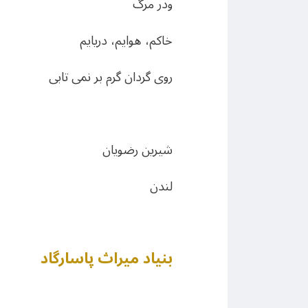
ودر مرگ
خاكم، هوايم، دريايم
روى گردان گرم بر نمى تابى
شیرین رضویان
لندن
بنیاد میراث پاسارگاد