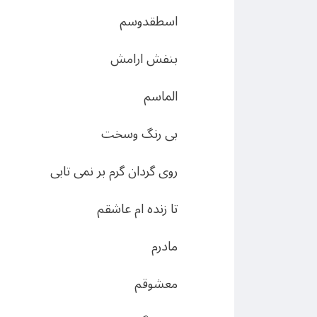
اسطقدوسم
بنفش ارامش
الماسم
بى رنگ وسخت
روى گردان گرم بر نمى تابى
تا زنده ام عاشقم
مادرم
معشوقم