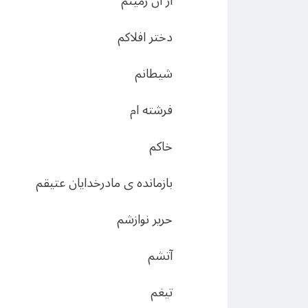
از آن زمينم
دختر افلاكم
شيطانم
فرشته ام
خاكم
بازمانده ى مادرخدايان عتيقم
حرير نوازشم
آتشم
تيغم