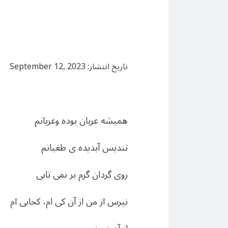
تاریخ انتشار: September 12, 2023
هميشه عريان بوده وعريانم
تنديس آبديده ى طغيانم
روى گردان گرم بر نمى تابى
نپرس از من از آن كى ام، كجايى ام