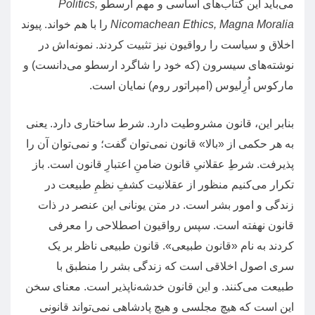
می‌باید این کتاب‌های اساسی و مهم ارسطو
Politics,
Nicomachean Ethics, Magna Moralia
را با هم خواند
.
پیوند
اخلاق و سیاست را رواقیون نیز تثبیت کردند
.
نمونه‌اش در
نوشته‌های سیسرون
(
که خود را شاگرد ارسطو می‌دانست
)
و
مارکوس اُرِلیوس
(
امپراتور روم
)
نمایان است
.
بنابر این، قانون مشروطیت دارد
.
شرط ساختاری دارد
.
یعنی
به هر حکمی از
«
بالا
»
قانون نمی‌توان گفت؛ و نمی‌توان آن را
پذیرفت
.
شرطِ عقلانیِ قانون ضامنِ اعتبارِ قانون است
.
باز
تکرار می‌کنیم منظور از عقلانیت کشفِ نظمِ طبیعت در
زندگی و امور بشر است
.
در متن یونانی این عنصر در ذات
قانون نهفته است
.
سپس رواقیون اصطلاحی را معرفی
کردند به نام
«
قانون طبیعی
».
قانون طبیعی ناظر بر یک
سری اصول اخلاقی است که زندگی بشر را منطبق با
طبیعت می‌کنند
.
و این قانون خدشه‌ناپذیر است
.
معنای سخن
این است که هیچ مجلسی و هیچ پادشاهی نمی‌تواند قانونی