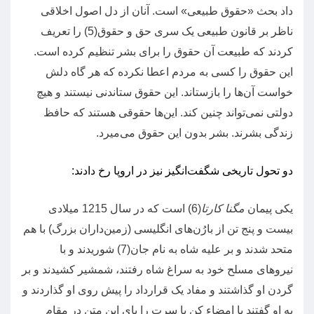
داد بحث
«
حقوق طبیعی
»
است
.
آنان از دل اصول اخلاقی
ناظر بر قانون طبیعی یک سری حق و حقوق
(5)
را تعریف
کردند که طبیعت آن حقوق را برای بشر تنظیم کرده است
.
این حقوق را کسی به مردم اعطا نکرده که هر گاه دلش
خواست آن‌ها را بازستاند
.
این حقوق ستاندنی نیستند و هیچ
دولتی نمی‌تواند چنین کند
.
این‌ها حقوقی هستند که حافظ
زندگی بشرند
.
بشر بدون این حقوق می‌میرد
.
دو تحول تاریخی شگفت‌انگیز نیز در اروپا رخ دادند
:
یکی پیمان
مگنا کارتا
(6)
است که در سال
1215
میلادی
بیست و پنج تن از بارُن‌های انگلیسی
(
زمین‌داران بزرگ
)
با هم
متحد شدند و بر علیه شاه به نام جان
(7)
شوریدند و با
نیروهای مسلح خود به سراغ شاه رفتند، شمشیر کشیدند و بر
گردن او گذاشتند و مفاد یک قرارداد را پیش روی او گذاردند و
به او گفتند یا امضاء کن یا سرت را پای این متن در مقام