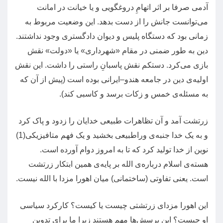
آدمی صرفا بر اثر اتهامِ دروغگویی و یا خیانت در امانت
می‌توانست جانش را از دست بدهد
.
این وضعیت مربوط به
زمانی بود که دستگاه پلیس و دیوان دادگستری وجود نداشتند
.
دین به طور ضمنی در مقام
«
شهرداری
»
یا
«
دولت
»
نقش
بازی می‌کرد
.
دستکم نقش پاسبانِ راستی را داشت
.
این نقش
اولیه‌ی دین در جامعه هندو
–
ایرانی بوده است
(
پیش از آن که
به مسئله‌ی خمس و زکات برسد و کاسبی کند
).
زرتشت آمد و آن تظاهرات طبیعی خدایان را زدود و پاک کرد
و به یک خدا جنبه‌ی وراطبیعی بخشید و یک فهم متافیزیکی
(1)
نوین از خدا تولید کرد که تا به امروز دوام آورده است
.
هسته‌ی اسلام درباره‌ی الله بر پایه‌ی همین ابتکار زرتشت
است
.
یعنی تفاوتی
(
ساختمانی
)
میان اهورا مزدا با الله نیست
.
این اهورا مزدای زرتشتی چیست یا کیست؟ کارکرد سیاسی
او چیست؟ این پرسش‌ها مهم هستند زیرا ما برای تدوین