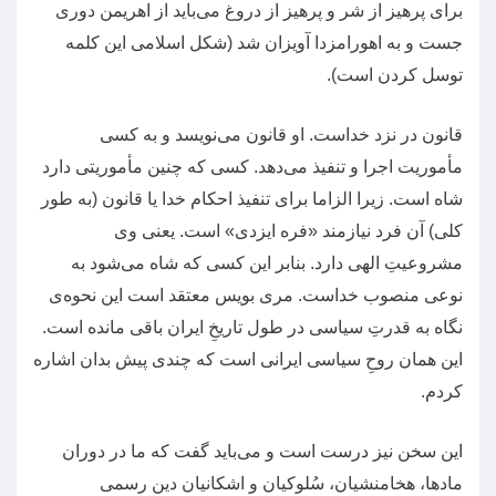
برای پرهیز از شر و پرهیز از دروغ می‌باید از اهریمن دوری
جست و به اهورامزدا آویزان شد
(
شکل اسلامی این کلمه
توسل کردن است
).
قانون در نزد خداست
.
او قانون می‌نویسد و به کسی
مأموریت اجرا و تنفیذ می‌دهد
.
کسی که چنین مأموریتی دارد
شاه است
.
زیرا الزاما برای تنفیذ احکام خدا یا قانون
(
به طور
کلی
)
آن فرد نیازمند
«
فره ‌ایزدی
»
است
.
یعنی وی
مشروعیتِ الهی دارد
.
بنابر این کسی که شاه می‌شود به
نوعی منصوب خداست
.
مری ‌بویس معتقد است این نحوه‌ی
نگاه به قدرتِ سیاسی در طول تاریخِ ایران باقی مانده است
.
این همان روحِ سیاسی ایرانی ‌است که چندی پیش بدان اشاره
کردم
.
این سخن نیز درست است و می‌باید گفت که ما در دوران
مادها، هخامنشیان، سُلوکیان و اشکانیان دین رسمی