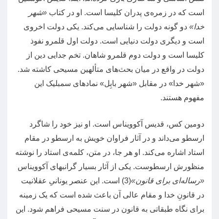
است که در زمره‌ی پدران کلیسا است
.
او در کتاب
«
شهر
خدا
»
دو گونه دولت را شناسایی می‌کند
.
یکی دولت اخروی
است و دیگری دولت دنیایی است
.
دولت اول قلمرو نفوذ
کلیسا است و دولت دوم قلمرو شاهان
.
تخم جدایی دین از
دولت در واقع در میان بحث‌های متألهین مسیحی کاشته شد
.
«
شهر خدا
»
در مقابل
«
شهر بابِل
»
نمادهای سمبلیک این
مفهوم هستند
.
دومین کس، قدیس آکوویناس است
.
او نیز خود را شاگرد
ارسطو می‌داند و در آثار فراوان خویش به ارسطو در مقام
استاد اشاره می‌کند
.
او هر جا، در متن، کلمه‌ی استاد را نوشته
منظورش ارسطوست
.
یکی از آثار بسیار گرانبهای آکوویناس
«
رساله‌ای برای قانون
»
(3)
است
.
این عنصر یونانیِ عقلانیت
در قانونِ خدا و مقام عالی آن باعث شده است که یک زمینه
برای نگاه طبقاتی به قانون در سنت مسیحی فراهم شود
.
این