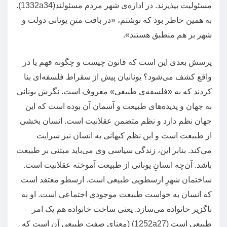
مسئولیت بپذیرند
.
در اداره‌ی شهر مردم مسئولند
(1332a34).
به همین خاطر بود که نوشتم،
«
در بافت متنِ یونانی دولت و
شهر بر هم منطبق هستند
».
پرسش بعدی این است که قانون چیست و چگونه فهم یا در
واقع کشف می‌شود؟ یونانیان پیش از سقراط فلسفه‌ای بنا
کردند که به
«
فلسفه‌ی طبیعی
»
معروف است
.
نگرش یونانی
به جهان و پدیده‌های طبیعت و آسمان آن بوده است که این
جهان نظم دارد و نظم متضمن عقلانیت است
.
انسان بخشی
از طبیعت است و این نظم کیهانی به انسان نیز سرایت
می‌کند
.
بنابر این، زندگی سیاسی وی می‌باید مبتنی بر طبیعت
باشد
.
آن‌چه انسانِ یونانی از طبیعت آموخته عقلانیت است
.
ساختمان شهرِ ارسطویی طبیعی است
.
ارسطو معتقد است
که انسان به خواست طبیعت موجودی اجتماعی است
.
او به
ناگزیر خانواده می‌سازد
.
یعنی ساخت خانواده هم یک امر
طبیعی است
(1252a27) (
معنای صفت طبیعی آن است که