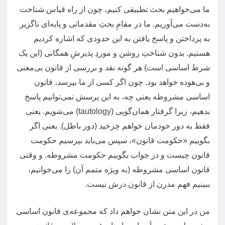
ما می‌خواهیم بحث تطبیقی کنیم، چون از راه قیاس شناخت
به‌دست می‌آوریم
.
ما در مقامِ بحثِ مقدماتی و پایه‌ای ناگزیر
به پرداختن و پاسخ یافتن به این حدودی که اشاره کردیم
هستیم
.
بدون شناختِ روشن و موردِ پذیرشِ همگانی
(
این یک
شرط اساسی است
)
هر گونه نقد و بررسی از قانون بی‌معنی
و بی‌هوده خواهد بود
.
چون اگر کسی از ما بپرسد، قانون
اساسی مشروطه یعنی چه،‌ به این پرسش نمی‌توانیم پاسخ
بدهیم، زیرا گرفتار ‌همان‌گویی
(tautology)
می‌شویم
.
یعنی
فقط به دور خودمان خواهم چرخید
(
دور باطل
).
یعنی اگر
بگوییم
«
حکومت قانون
»
، سپس می‌باید بپرسیم حکومت
قانون چیست و در جواب بگوییم حکومت مشروطه
.
و وقتی
قانون اساسی مشروطه
(
به ویژه متمم آن
)
را می‌خوانیم،
ببینیم فهم مدرن از قانون درش نیست
.
من در این متن نشان خواهم داد که مجموعه‌ی قانون اساسی