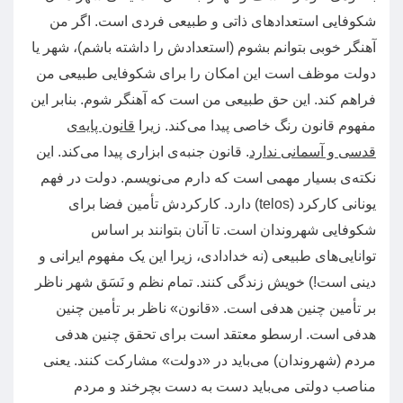
شکوفایی استعدادهای ذاتی و طبیعی فردی است
.
اگر من
آهنگر خوبی بتوانم بشوم
(
استعدادش را داشته باشم
)
، شهر یا
دولت موظف است این امکان را برای شکوفایی طبیعی من
فراهم کند
.
این حق طبیعی من است که آهنگر شوم
.
بنابر این
مفهوم قانون رنگ خاصی پیدا می‌کند
.
زیرا
قانون پایه‌ی
قدسی و آسمانی ندارد
.
قانون جنبه‌ی ابزاری پیدا می‌کند
.
این
نکته‌ی بسیار مهمی است که دارم می‌نویسم
.
دولت در فهم
یونانی کارکرد
(telos)
دارد
.
کارکردش تأمین فضا برای
شکوفایی شهروندان است
.
تا آنان بتوانند بر اساس
توانایی‌های طبیعی
(
نه خدادادی، زیرا این یک مفهوم ایرانی و
دینی است
!)
خویش زندگی کنند
.
تمام نظم و نَسَق شهر ناظر
بر تأمین چنین هدفی است
. «
قانون
»
ناظر بر تأمین چنین
هدفی است
.
ارسطو معتقد است برای تحقق چنین هدفی
مردم
(
شهروندان
)
می‌باید در
«
دولت
»
مشارکت کنند
.
یعنی
مناصب دولتی می‌باید دست به دست بچرخند و مردم