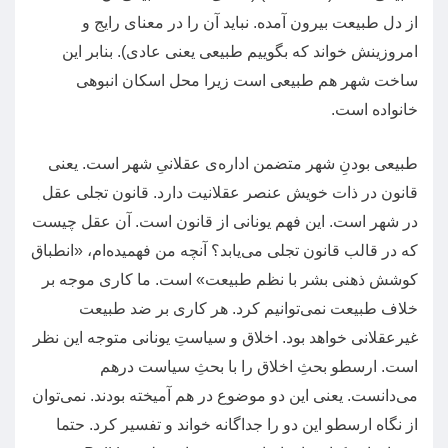
از دل طبیعت بیرون آمده
.
نباید آن را در معنای رایج و
امروزینش خواند که بگوییم طبیعی یعنی عادی
).
بنابر این
ساخت شهر هم طبیعی است زیرا محل اسکان انبوهی
خانواده است
.
طبیعی بودنِ شهر متضمن اداره‌ی عقلانیِ شهر است
.
یعنی
قانون در ذات خویش عنصر عقلانیت دارد
.
قانون تجلی عقل
در شهر است
.
این فهم یونانی از قانون است
.
آن عقل چیست
که در قالب قانون تجلی می‌یابد؟ آنچه من فهمیده‌ام،
«
انطباق
کوشش ذهنی بشر با نظم طبیعت
»
است
.
ما کاری موجه بر
خلاف طبیعت نمی‌توانیم کرد
.
هر کاری بر ضد طبیعت
غیرعقلانی خواهد بود
.
اخلاق و سیاستِ یونانی متوجه این نظر
است
.
ارسطو بحثِ اخلاق را با بحثِ سیاست درهم
می‌دانست
.
یعنی این دو موضوع در هم آمیخته بودند
.
نمی‌توان
از نگاه ارسطو این دو را جداگانه خواند و تفسیر کرد
.
حتما