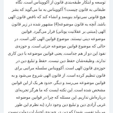
توسعه و ابتکار طبقه‌بندی قانون از آکوویناس است
.
نگاه
طبقاتی به قانون چیست؟ آکوویناس به ما می‌گوید که بشر
هیچ قانونی نمی‌تواند بنویسد و انشاء کند که ناقض قانون الهی
باشد
.
آنچه به قانون موضوعه
(4)
مشهور شده در زیر قانون
الهی
(
مبتنی بر عقلانیت یونانی
)
قرار می‌گیرد
.
قوانین
موضوعه دینی نیستند
.
موضوع قوانین الهی کلی است
.
در
حالی که موضوع قوانین موضوعه جزئی است
.
و حوزه‌ی
نفوذ این دو از هم جداست
.
یعنی قوانین موضوعه با دین کاری
ندارند
.
وظیفه‌شان حفظ دین نیست
.
حفظ و تبلیغ دین در
حوزه‌ی قانون الهی است
.
آکوویناس سلسله مراتبی برای
قانون تنظیم کرده است
.
از قانون الهی شروع می‌شود و به
قوانین موضوعه می‌رسد و دیگر
.
حدود هر یک از این قوانین
مشخص شده‌ است
.
این نکته ایست که ما هرگز تجربه‌ای
درباره‌اش نداریم
.
این مسئله که چرا در قوانین موضوعه
غربی آزادی دین و تبلیغ دین وجود دارد
(
به نظرم این طور
می‌باید تفسیر شود
)
که دین در حوزه‌ی اختیارات دولت نیست