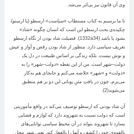
وی آن قانون نیز بی‌اثر می‌شد
.
تا ما برسیم به کتاب مستطاب
«
سیاست
»
ارسطو
(
یا ارستو
).
چکیده‌ی بحث ارسطو این است که انسان چگونه
«
شاد
»
بشود یا باشد
(1332a34).
فضیلت شاد بودن از نگاه ارسطو
تعریف سیاسی دارد
.
منظور از شاد بودن رقص و آواز و عیش
و نوش نیست
.
بلکه زندگی بر اساس طبیعت در دل یک
دولت
–
شهر است
.
من از این نقطه
«
دولت
–
شهر
»
را به
«
دولت
»
و
«
شهر
»
خلاصه می‌کنم و جابجای هم به‌کار
می‌برم، چون در بافتِ متنِ یونانی این دو بر هم منطبق
می‌شوند
(2).
آن شاد بودنی که ارسطو توصیف می‌کند در واقع مأموریتی
است که دولت نسبت به شهروند دارد که لوازم و فضایی
بسازد تا شهروند بتواند در آن محیطِ سیاسی توانایی‌های
بالقوه‌ی خود را کشف و آنها را بالفعل کند
.
یعنی شهر محل