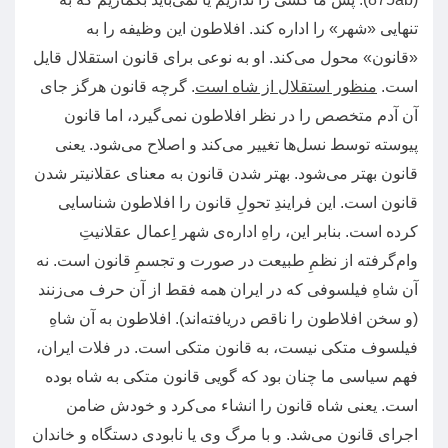
تنهایی
«
شهر
»
را اداره کند
.
افلاطون این وظیفه را به
«
قانون
»
محول می‌کند
.
او به نوعی برای قانون استقلال قایل
است
.
منظور استقلال از شاه است
.
گرچه قانون هرگز جای
آن آدم متخصص را در نظر افلاطون نمی‌گیرد، اما قانون
پیوسته توسط نسل‌ها تغییر می‌کند و اصلاح می‌شود
.
یعنی
قانون بهتر می‌شود
.
بهتر شدن قانون به معنای عقلانیتر شدن
قانون است
.
این فرایندِ تحولِ قانون را افلاطون شناسایی
کرده است
.
بنابر این، راهِ اداره‌ی شهر اِعمال عقلانیتِ
وام‌گرفته از نظمِ طبیعت در صورت و تجسمِ قانون است
.
نه
آن شاهِ فیلسوفی که در ایران همه فقط از آن حرف می‌زنند
(
و سخن افلاطون را ناقص دریافته‌اند
).
افلاطون به آن شاهِ
فیلسوف متکی نیست، به قانون متکی است
.
در فلات ایران،
فهم سیاسی ما چنان بود که گویی قانون متکی به شاه بوده
است
.
یعنی شاه قانون را انشاء می‌کرد و خودش ضامن
اجرای قانون می‌شد
.
و با مرگ وی یا نابودی دستگاه و خاندان