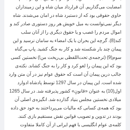
امضایت می‌گذاریم
.
آن قرارداد میان شاه و این زمینداران
حاوی حقوقی بود که از دستبرد شاه در امان می‌شدند
.
شاه
دیگر نمی‌توانست به میل خویش هر روز دستوری صادر کند و
اموال مردم را غصب و یا حقوق دیگری را از آنان سلب
کند
(8).
گرچه این بحران با یک امضاء به سامان نرسید و این
پیمان چند بار شکسته شد و کار به جنگ کشید
.
پاپ بی‌گناه
سوم
(9) (
ترجمه‌ی‌ تحت‌اللفظی بی‌ریخت من
!)
نخستین کسی
بود که این پیمان را لغو کرد و کار را به جنگ کشاند
.
نکته‌ی
جالب درین پیمان آن است که حقوق عوام نیز در آن متن وارد
شده است
.
این پیمان در سال
1297
توسط پادشاه ادوارد
اول
(10)
به عنوان
«
قانونِ
»
کشور پذیرفته شد
.
در سال
1265
میلادی نخستین مجلس بنیاد گذارده شد
.
انگیزه‌ی اصلی آن
بود که همه‌ی کسانی که مالیات می‌پرداختند به خود حق داده
بودند در تدوین و تصویب قوانین نقش مستقیم بازی کنند
.
کلمه‌ی عوام انگلیسی با فهم ایرانی از آن کاملا متفاوت