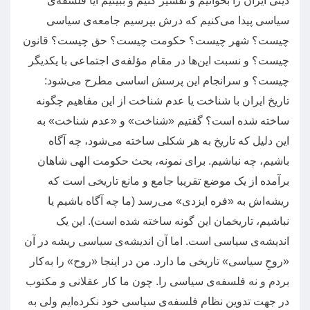
دینی ایران را بخوانیم و تفسیر کنیم و ببینیم آیا فلسفه‌ی
سیاسی پیدا می‌کنیم که درش بپرسیم جامعه‌ی سیاسی
چیست؟ شهر چیست؟ حکومت چیست؟ حق چیست؟ قانون
چیست؟ و نسبت این‌ها در مقام مؤلفه‌ی اجتماعی با یکدیگر
چیست؟ و سرانجام این پرسش اساسی مطرح می‌شود
:
تاریخ ایران با شناخت یا عدم شناخت از این مفاهیم چگونه
ساخته شده است؟ گفتیم
«
شناخت
»
و
«
عدم شناخت
»
به
این دلیل که تاریخ به هر شکلی ساخته می‌شود، چه آگاه
باشیم، چه نباشیم
.
برای نمونه، بحث حکومت الهی شاهان
برآمده از یک موضع تقریبا جامع و مانع تاریخی است که
ریشه‌اش به
«
فره ایزدی
»
می‌رسد
(
ما چه آگاه باشیم یا
نباشیم،‌ تاریخمان این‌ گونه ساخته شده است
).
این یک
اندیشه‌ی سیاسی است
.
اما آن اندیشه‌ی سیاسی ریشه در آن
«
روحِ سیاسی
»
تاریخی ما دارد
.
من در اینجا
«
روح
»
را به‌کار
بردم و نه فلسفه‌ی سیاسی را
.
چون ما کار عقلانی و مکتوب
در جهت تدوین نظام فلسفه‌ی سیاسی خود نکرده‌ایم ولی به