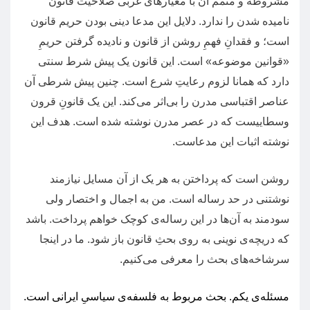
مشروطه و متمم آن با معیارهای غربی صلاحیت قانون
نامیده‌ شدن را ندارد
.
دلایل این مدعا دینی بودن حریم قانون
است؛ و فقدانِ فهمِ روشن از قانون و نادیده گرفتن حریمِ
«
قوانین موضوعه
»
است
.
این قانون یک پیش شرط سنتی
دارد که همانا لزوم رعایتِ شرع است
.
چنین پیش شرطی آن
عناصر اقتباسی مدرن را بی‌اثر می‌کند
.
این یک قانونِ قرون
‌وسطاییست که در عصر مدرن نوشته شده است
.
هدف این
نوشته اثبات این مدعاست
.
روشن است که پرداختن به هر یک از آن مسایل نیازمند
نوشتنی در حد رساله است
.
من به اجمال و اختصار ولی
سودمند به آن‌ها در این رساله‌ی کوچک خواهم پرداخت
.
باشد
که دریچه‌ی نوینی به روی بحثِ قانون باز شود
.
ما در اینجا
سرشاخه‌های بحث را معرفی می‌کنیم
.
مسئله‌ی یکم
.
بحث مربوط به فلسفه‌ی سیاسیِ ایرانی است
.