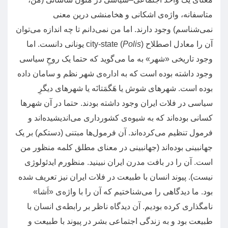
متاسفانه، واژه‌ی اشکانی و هخامنشی درین معنی
نمی‌شناسم
)
وجود دارند
.
اما من نمی‌دانم تا چه اندازه می‌توان
آن را معادل اصطلاح
)
Polis
city-state (
یونانی دانست
.
اما
وجود تاریخی
«
شهر
»
به ما می‌گوید که حتما یک روحِ سیاسی
وجود داشته بوده است که به اداره‌ی شهر نظم و سامان داده
بوده است
.
شهرهای شوش یا هَگمَتانَه یا شهرهای دیگرِ
سیاسی در فلات ایران وجود داشته بودند
.
حتما در آن شهرها
کسانی ‌بوده‌اند که به شیوه‌ی کشورداری می‌اندیشیده‌اند و
فرمول تنظیم می‌کرده‌اند
.
آن فرمول‌ها مبتنی
(
دستکم
)
بر یک
جهانبینی بوده‌اند
(
جهانبینی در معنای مطلق کلمه منظور من
است
.
آن را در بافت مدرن ایران نبینید
.
منظورم ایدئولوژی
نیست
).
پیوند انسان با طبیعت در فلات ایران نیز تعریف شده
بود
.
ما دیدگاهی را می‌شناختیم که آن را با واژه‌ی
«
اَشا
»
نامگذاری کرده بودیم
.
آن دیدگاه ناظر بر رابطه‌ی انسان با
طبیعت بود و به زندگی اجتماعی بشر در پیوند با طبیعت و