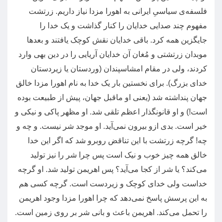
فلسفه‌ی سیاسیِ ایرانی به اهورا مزدا نیاز داریم
.
زرتشت
مفهوم چند صدایی خدایان را کنار گذاشت و یک خدا را
جایگزین همه کرد
.
باقی خدایان نقش کوچک یافتند و بعدها
موبدان زرتشتی و مُغان آن خدایان آریایی را در دین بهی وارد
کردند، ولی در مقام امشاسپندان
(
وردستان یا زیردستان
خدای بزرگ
).
برای نخستین بار یک خدا به نام اهورا مزدا خالق
جهان پنداشته شد
(
یعنی او ماقبل جهان، پیش از طبیعت بوده
است
!)
و او قانونگذار اعظم تلقی شد
.
او مظهر پاکی و نیکی و
خیر است
.
بدی ازو بیرون نمی‌آید
.
او موجد شر نیست
.
و چه و
چه
!
گرچه زرتشت با این تناقض روبرو شد که اگر این خدا
خالق همه‌ چیز خوب و نیک است پس چرا شر را نیز تولید
می‌کند؟ یا شر از کجا می‌آید؟ پس اهریمن تولید شد
.
او گرچه
خداست ولی خدای کوچک و زیردست است
.
گرچه کسی هم
به این پرسش پاسخ نمی‌دهد که چرا اهورا مزدا وجود اهریمن
را تحمل می‌کند
.
اهریمن باعث و بانی شر بر روی زمین است
.