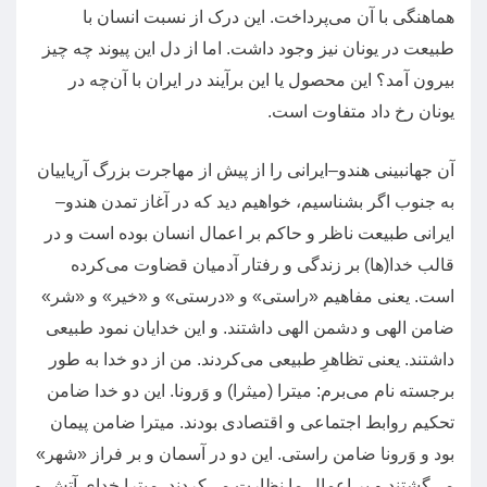
هماهنگی با آن می‌پرداخت
.
این درک از نسبت انسان با
طبیعت در یونان نیز وجود داشت
.
اما از دل این پیوند چه چیز
بیرون آمد؟ این محصول یا این برآیند در ایران با آن‌چه در
یونان رخ داد متفاوت است
.
آن جهانبینی هندو
–
ایرانی را از پیش از مهاجرت بزرگ آریاییان
به جنوب اگر بشناسیم، خواهیم دید که در آغاز تمدن هندو
–
ایرانی طبیعت ناظر و حاکم بر اعمال انسان بوده است و در
قالب خدا
(
ها
)
بر زندگی و رفتار آدمیان قضاوت می‌کرده
است
.
یعنی مفاهیم
«
راستی
»
و
«
درستی
»
و
«
خیر
»
و
«
شر
»
ضامن الهی و دشمن الهی داشتند
.
و این خدایان نمود طبیعی
داشتند
.
یعنی تظاهرِ طبیعی می‌کردند
.
من از دو خدا به طور
برجسته نام می‌برم
:
میترا
(
میثرا
)
و وَرونا
.
این دو خدا ضامن
تحکیم روابط اجتماعی و اقتصادی بودند
.
میترا ضامن پیمان
بود و وَرونا ضامن راستی
.
این دو در آسمان و بر فراز
«
شهر
»
می‌گشتند و بر اعمال ما نظارت می‌کردند
.
میترا خدای آتش و