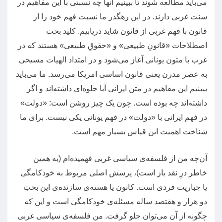
می‌باید مطالعه شوند تا ببینیم آنها چه نسبتی با این مفاهیم در
سنت غربی دارند
.
در این رهگذر ما نسبت فهم خود را از
قانون با فهم غربی از قانون شاید دریابیم
.
کلید بحث
اصطلاحات
«
قانونِ طبیعی
»
و
«
حقوقِ طبیعی
»
هستند که در
غرب با متون یونانی آغاز می‌شود و در امتداد الهیات مسیحی
به عصر مدرن یعنی قانون اساسی امریکا می‌رسد
.
ما می‌باید
ببینیم این مفاهیم در متن ایرانی آیا جلوه‌ای داشته‌اند و اگر
داشته‌اند چه بوده است
.
چون یک چیز روشن است
:‌ «
دولت
»
در فهم ایرانی با
«
دولت
»
در فهم یونانی یکی نیست
.
برای ما
شناخت اهمیت این قیاس بسیار مهم است
.
آن‌چه من از فلسفه‌ی سیاسی غربی فهمیده‌ام
(
به همین
خاطر درِ نقد باز است
)
، پرسش اصلی مربوط به خودکامگی
یا جباریت فردی است
.
کانون یا هسته‌ی سازنده‌ی این بحثِ
دو هزار و هفتصد ساله مسئله‌ی خودکامگی است و این که
چگونه از آن می‌توان جلو گرفت
.
من فلسفه‌ی سیاسی غربی