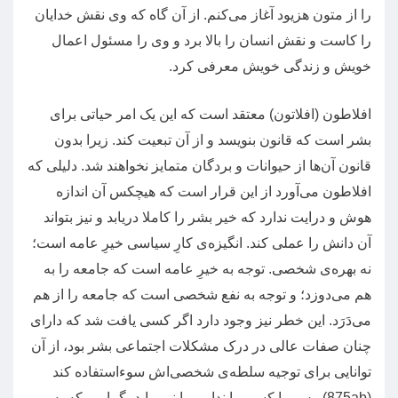
را از متون هزیود آغاز می‌کنم
.
از آن گاه که وی نقش خدایان
را کاست و نقش انسان را بالا برد و وی را مسئول اعمال
خویش و زندگی خویش معرفی کرد
.
افلاطون
(
افلاتون
)
معتقد است که این یک امر حیاتی برای
بشر است که قانون بنویسد و از آن تبعیت کند
.
زیرا بدون
قانون آن‌ها از حیوانات و بردگان متمایز نخواهند شد
.
دلیلی که
افلاطون می‌آورد از این قرار است که هیچکس آن اندازه
هوش و درایت ندارد که خیر بشر را کاملا دریابد و نیز بتواند
آن دانش را عملی کند
.
انگیزه‌ی کارِ سیاسی خیرِ عامه است؛
نه بهره‌ی شخصی
.
توجه به خیرِ عامه است که جامعه را به
هم می‌دوزد؛ و توجه به نفع شخصی است که جامعه را از هم
می‌دَرَد
.
این خطر نیز وجود دارد اگر کسی یافت شد که دارای
چنان صفات عالی در درک مشکلات اجتماعی بشر بود، از آن
توانایی برای توجیه سلطه‌ی شخصی‌اش سوءاستفاده کند
(875ab).
پس ما کسی را نداریم یا نمی‌باید بگماریم که به