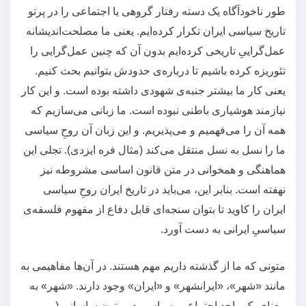
طور ناخودآگاه یک دسته رفتار گروهی یا اجتماعی را در پرتو
تاریخ سیاسی ایران تکرار کرده‌ایم
.
یعنی ما مصلحت‌اندیشانه
عمل‌گراییِ تاریخی کرده‌ایم بدون آن که چنین عمل‌گرایی را
تئوریزه کرده باشیم تا درباره‌ی حدودش بتوانیم بحث کنیم
.
یعنی کار ما بیشتر جنبه‌ی شهودی داشته بوده است
.
و این کار
نیازمند هوشیاری باطنی نبوده است
.
ما زبانی می‌سازیم که
همه آن را می‌فهمیم و می‌پذیریم
.
و این زبان آن روحِ سیاسی
ما را نسل به نسل منتقل می‌کند
(
مثال فره ایزدی
).
تجلی این
هماهنگی و همخوانی در متن قانون اساسی مشروطه نیز
نهفته است
.
بنابر این، می‌باید در تاریخ ایران روحِ سیاسی
ایران را کاوید تا بتوان سنجه‌ای قابل دفاع از مفهوم فلسفه‌ی
سیاسیِ ایرانی به دست آورد
.
متونی که ما از گذشته داریم مهم هستند
.
در آن‌ها مفاهیمی به
مانند
«
شهر
»
،
«
ایرانشهر
»
و
«
ایران
»
وجود دارند
. «
شهر
»
به
معنای یک واحد اجتماعی
–
سیاسی در متون ساسانی
(
من،