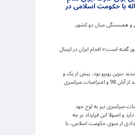
اله با حکومت اسلامی در
دری و همبستگی میان دو کشور،
ر گفته است:« اقدام ایران در ارسال
آمریکا با کمبود شدید بنزین روبرو بود، بیش از یک و
نیم میلیون بشکه بنزین را با نفت‌کش تحویل کاراکاس داد. این اقدام جمهوری اسلامی، تنها چند ماه بعد از آبان 98 و اعتراضات سراسری
 سویی دیگر دوباره اعتراضات سراسری نیز به اوج خود
د و اصولا این قرارداد بر چه
 در این 43 سال گذشته بوده، هیچ قراردادی از سوی حکومت اسلامی، با