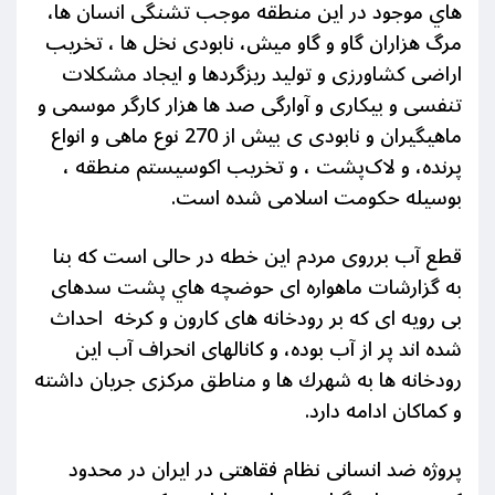
هاي موجود در این منطقه موجب تشنگی انسان ها،
مرگ هزاران گاو و گاو ميش، نابودی نخل ها ، تخريب
اراضی كشاورزی و توليد ریزگردها و ایجاد مشکلات
تنفسی و بیکاری و آوارگی صد ها هزار كارگر موسمی و
ماهيگيران و نابودی ی بیش از 270 نوع ماهی و انواع
پرنده، و لاک‌پشت ، و تخريب اكوسيستم منطقه ،
بوسيله حکومت اسلامی شده است.
قطع آب برروی مردم این خطه در حالی است كه بنا
به گزارشات ماهواره ای حوضچه هاي پشت سدهای
بی رویه ای كه بر رودخانه های كارون و كرخه احداث
شده اند پر از آب بوده، و كانالهای انحراف آب این
رودخانه ها به شهرك ها و مناطق مرکزی جريان داشته
و كماكان ادامه دارد.
پروژه ضد انسانی نظام فقاهتی در ایران در محدود