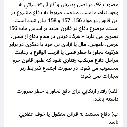
مصوب 92، در اصل پذيرش و آثار آن تغييراتي به
وجود نيامده است. مباحث مربوط به دفاع مشروع در
این قانون در مواد 156، 157 و 158 بيان شده است
است. موضوع دفاع در قانون جديد بر اساس ماده 156
تصریح می دارد: « هرگاه فردي در مقام دفاع از نفس،
عرض، ناموس، مال يا آزادي تن خود يا ديگري در برابر
هرگونه تجاوز يا خطر فعلي يا قريب الوقوع با رعايت
مراحل دفاع مرتکب رفتاري شود كه طبق قانون جرم
محسوب مي شود، در صورت اجتماع شرايط زير
مجازات نمي شود:
الف) رفتار ارتكابي براي دفع تجاوز يا خطر ضرورت
داشته باشد.
ب) دفاع مستند به قرائن معقول يا خوف عقلايي
باشد.