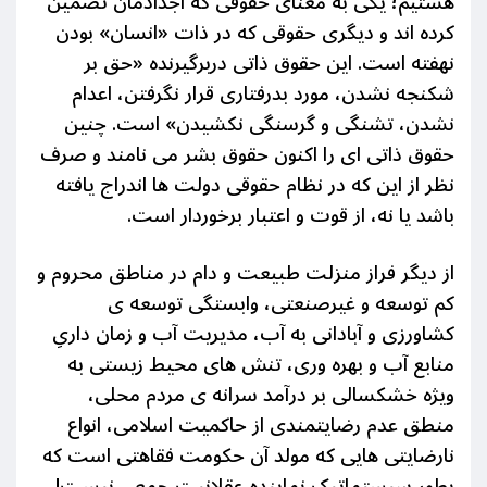
هستیم؛ یکی به معنای حقوقی که اجدادمان تضمین
کرده اند و دیگری حقوقی که در ذات «انسان» بودن
نهفته است. این حقوق ذاتی دربرگیرنده «حق بر
شکنجه نشدن، مورد بدرفتاری قرار نگرفتن، اعدام
نشدن، تشنگی و گرسنگی نکشیدن» است. چنین
حقوق ذاتی ای را اکنون حقوق بشر می نامند و صرف
نظر از این که در نظام حقوقی دولت ها اندراج یافته
باشد یا نه، از قوت و اعتبار برخوردار است.
از دیگر فراز منزلت طبیعت و دام در مناطق محروم و
کم توسعه و غیرصنعتی، وابستگی توسعه ی
کشاورزی و آبادانی به آب، مدیریت آب و زمان داریِ
منابع آب و بهره وری، تنش های محیط زیستی به
ویژه خشکسالی بر درآمد سرانه ی مردم محلی،
منطق عدم رضایتمندی از حاکمیت اسلامی، انواع
نارضایتی هایی که مولد آن حکومت فقاهتی است که
بطور سیستماتیک نماینده عقلانیت جمعی نیست!