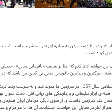
جام اعتراض یا دست زدن به مبارزه ای بدون خشونت است نسبت ب
میل کرده است.
می خواهم ادعا کنم که، بنا بر تعریف «نافرمانی مدنی»، جنبش 
شته، بزرگترین و زیباترین نافرمانی مدنی پی گیری می باشد که در
این جنبش بلافاصله پس از انقلاب اسلامی سال 1357 در سرزمین ما متولد ش
ه ی ابزار تبلیغاتی و بازدارندگی های روانی اش، تحت عنوان
 یک سرزمین داشت و، از سوی دیگر، مردمان ایران همزمان با آن
م از آغاز در مقابل این خواست ایستادند. آن ها، با هر مرام و 