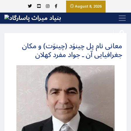
August 8, 2026
معانی نام پل چینوَد (چینوَت) و مکان
جغرافیایی آن ـ جواد مفرد کهلان