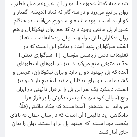
شده و به گفتهٔ عجوزه و از ترس آن، علی‌رغم میل باطنی،
روان بر تیغ می‌رود و در سه گام که نماد اندیشه، گفتار و
کردار بد است، بریده شده و به دوزخ می‌افتد. در هنگام
عبور از پل مانعی وجود دارد که هم روان نیکوکاران و هم
روان بدکاران با آن مواجهند و آن رودخانه‌ایست که از
اشک سوگواران پدید آمده و بیانگر این است که در
تعلیمات دینی زردشتی مؤمنان را از سوگواری بیش از
حدّ بر متوفی منع می‌کردند. نیز در باورهای اسطوره‌ای
آمده که پل چینود دو رو دارد و برای نیکوکاران، عریض و
گشاده است و برای بدکاران مانند لبهٔ تیغ باریک و تیز
است. دینکرد یک سر این پل را بر فراز دائیتی در ایران
ویج (حوالی کوه سهند) و سر دیگرش را بر فراز هرا
می‌داند. در بندهش آمده‌است: که چکاد دائیتی (قلّۀ
دادگاهی رود دائیتی) آن است که در میان جهان به بالای
یکصد مرد است، که چینود پل بر او ایستد. روان را بدان
جای آمار کنند.