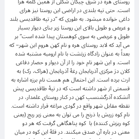
روستای هره در شرق چیکان شکلی از همین کلمه هرا
است. حتی تپه بلندی در اراضی این روستا نیز هرای
داغی خوانده میشود. به طوری که “در تپه طاقدیسی بلند
و عریض و طویل بالای این روستا زیر بنای دیوار بسیار
طویل و عریضی به سوی کوهستان پیدا شده است” بر
می آید که لابد روستای هره و نام کهن هروم این شهر– که
بعداً به عنوان زادگاه زرتشت با نام ارومیه مشتبه شده
است. و این شهر نام خود را از آن دیوار و حصار دفاعی
کلان دژ مرکزی آذربایجان رغۀ آذربایجان (هراک، رک) به
ارث برده است. این احتمال هم هست نام برزه اشاره به
قسمتی از شهر داشته است که در تپۀ طاقدیسی پیش
آتشکده آذرگشنسپ کهن در کنار روستای علمدار، در
نقطه مقابل شهر واقع در گودی مراغه قرار داشته است.
نام کوه زریش یا ذرنج را می توان به معنی زیر ریچ (یعنی
کوه ریزش کننده) یا کوه پناهگاهی گرفت که هر دو
معنی در باره آن صدق میکنند. در قلۀ این کوه در میان