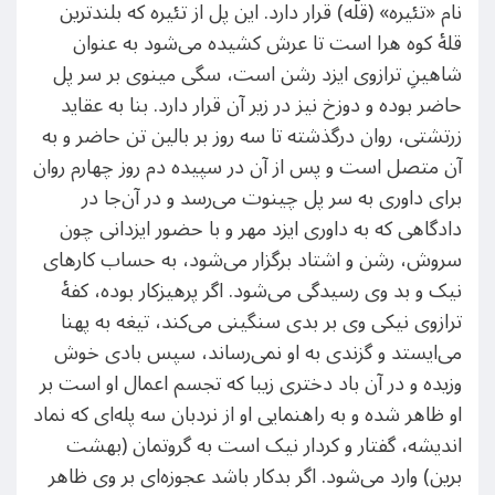
نام «تئیره» (قلّه) قرار دارد. این پل از تئیره که بلندترین
قلۀ کوه هرا است تا عرش کشیده می‌شود به عنوان
شاهینِ ترازوی ایزد رشن است، سگی مینوی بر سر پل
حاضر بوده و دوزخ نیز در زیر آن قرار دارد. بنا به عقاید
زرتشتی، روان درگذشته تا سه روز بر بالین تن حاضر و به
آن متصل است و پس از آن در سپیده دم روز چهارم روان
برای داوری به سر پل چینوت می‌رسد و در آن‌جا در
دادگاهی که به داوری ایزد مهر و با حضور ایزدانی چون
سروش، رشن و اشتاد برگزار می‌شود، به حساب کارهای
نیک و بد وی رسیدگی می‌شود. اگر پرهیزکار بوده، کفهٔ
ترازوی نیکی وی بر بدی سنگینی می‌کند، تیغه به پهنا
می‌ایستد و گزندی به او نمی‌رساند، سپس بادی خوش
وزیده و در آن باد دختری زیبا که تجسم اعمال او است بر
او ظاهر شده و به راهنمایی او از نردبان سه پله‌ای که نماد
اندیشه، گفتار و کردار نیک است به گروتمان (بهشت
برین) وارد می‌شود. اگر بدکار باشد عجوزه‌ای بر وی ظاهر