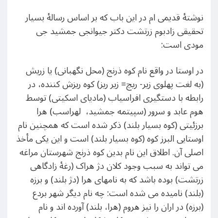
نوشتۀ قدیمی ام در این باب که بر اساس رسالۀ بسیار
تحقیقی زادبوم زرتشت دکتر جیوانجی جمشید جی
مودی است:
در اوستا در واقع نام کوه ذرنج (محل نگهبانی) یا زریش
(به لغت پهلوی زیر- ریچ= زیر ریز) كوه ریزش كننده، در
رابطه با دستگیری افراسیاب (مادیای اسکیتی) توسط
هوم عابد و سرور (سپیتمه جمشید، لهراسب) هرا
برزئیتی (کوه بسیار بلند) ذکر شده است که همچنین نام
اوستایی البرز کوه (کوه بسیار بلند) است و این یکی مأخذ
اصلی آن. اطلاق این نام بدین کوه ذرنج شهرستان مراغه
می تواند به سبب وجود کلان دژ هراک (رغۀ زادگاهی
زرتشت) بوده باشد که به نامهای هرا (دژ بلند) و برزه
(بلند) نامیده می شده است: چه نام دیگر شهر بردع
(برزه) در اران را نیز هروم (هرا، بلند) آورده اند و نام