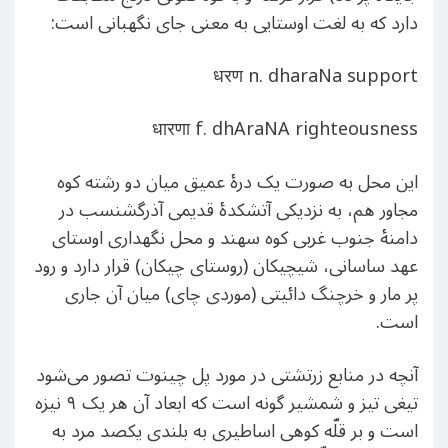
دارد که به لغت اوستایی به معنی جای نگهبانی است:
धरण n. dharaNa support
धारणा f. dhAraNA righteousness
این محل به صورت یک درۀ عمیق میان دو رشته کوه
مجاور هم، به نزدیکی آتشکدۀ قدیمی آذرگشنسب در
دامنۀ جنوب غربی کوه سهند و محل نگهداری اوستای
عهد ساسانی، شیچیکان (روستای چیکان) قرار دارد و رود
پر مار و خرچنگ دائیتی (موردی چای) میان آن جاری
است.
آنچه در منابع زرتشتی در مورد پل چینوت تصور می‌شود
تیغی تیز و شمشیر گونه است که ابعاد آن هر یک ۹ نیزه
است و بر قلّه کوهی اساطیری به بلندی یکصد مرد به‌