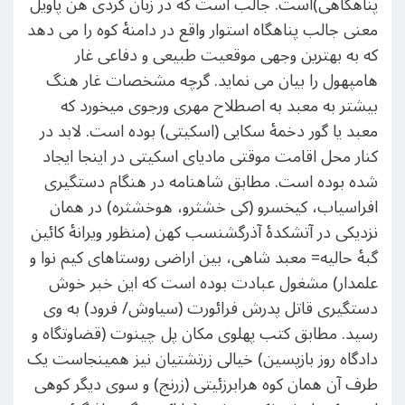
پناهگاهی)است. جالب است که در زبان کُردی هن پاویل
معنی جالب پناهگاه استوار واقع در دامنۀ کوه را می دهد
که به بهترین وجهی موقعیت طبیعی و دفاعی غار
هامپهول را بیان می نماید. گرچه مشخصات غار هنگ
بیشتر به معبد به اصطلاح مهری ورجوی میخورد که
معبد یا گور دخمۀ سکایی (اسکیتی) بوده است. لابد در
کنار محل اقامت موقتی مادیای اسکیتی در اینجا ایجاد
شده بوده است. مطابق شاهنامه در هنگام دستگیری
افراسیاب، کیخسرو (کی خشثرو، هوخشثره) در همان
نزدیکی در آتشکدۀ آذرگشنسب کهن (منظور ویرانۀ کائین
گبۀ حالیه= معبد شاهی، بین اراضی روستاهای کیم نوا و
علمدار) مشغول عبادت بوده است که این خبر خوش
دستگیری قاتل پدرش فرائورت (سیاوش/ فرود) به وی
رسید. مطابق کتب پهلوی مکان پل چینوت (قضاوتگاه و
دادگاه روز بازپسین) خیالی زرتشتیان نیز همینجاست یک
طرف آن همان کوه هرابرزئیتی (زرنج) و سوی دیگر کوهی