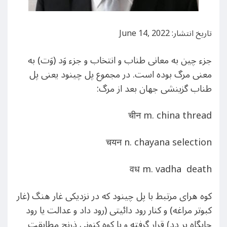
تاریخ انتشار: June 14, 2022
جزء چین به معانی طناب و انتخاب و جزء وَد (وَت) به
معنی مرگ بوده است. در مجموع پل چینود یعنی پل
طناب گزینشی جهان بعد از مرگ:
चीन m. china thread
चयन n. chayana selection
वध m. vadha death
کوه هرای مرتبط با پل چینود که در نزدیکی غار هنگ (غار
کبوتر مراغه) و کنار رود دائیتی (رود داد و عدالت یا رود
جایگاه پر دد) قرار گرفته و با کوه کنونی ذرنج مطابقت