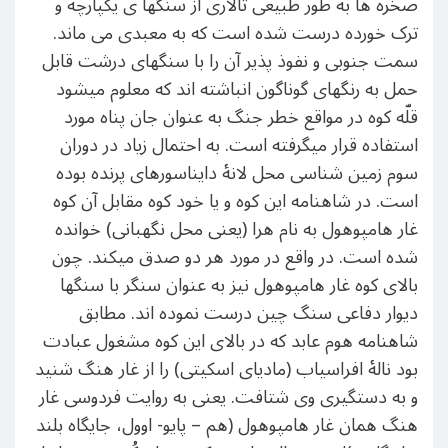
صخره ها به طور طبیعی تالاری از سنگها ی یکپارچه و
ترک خورده درست شده است که به معبدی می ماند.
سمت جنوبی و نفوذ پذیر آن را با سنگهای درشت قابل
حمل به رنگهای گوناگون انباشته اند که معلوم میشود
قلّه کوه در مواقع خطر جنگ به عنوان جان پناه مورد
استفاده قرار میگرفته است. به احتمال زیاد در دوران
سوم زمین شناسی محل لانۀ دایناسورهای پرنده بوده
است. در شاهنامه این کوه و یا خود کوه مقابل آن کوه
غار هامپوهول به نام هرا (یعنی محل نگهبانی) خوانده
شده است. در واقع در مورد هر دو صدق میکند. چون
بالای کوه غار هامپوهول نیز به عنوان سنگر با سنگها
دیوار دفاعی سنگ چین درست نموده اند. مطابق
شاهنامه هوم عابد که در بالای این کوه مشغول عبادت
بود نالۀ افراسیاب (مادیای اسکیتی) را از غار هنگ شنید
و به دستگیری وی شتافت. یعنی به روایت فردوسی غار
هنگ همان غار هامپوهول (هم – پایو- اوول، جایگاه بلند