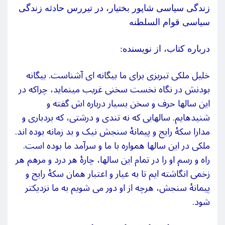
زندگی سیاسی شاپور بختیار، در تیررس حادثه زندگی
سیاسی قوام السلطنه
درباره کتاب، از نویسنده:
خلیل ملکی تبریزی برای ما بیگانه‏
ای آشناست. بیگانه
بودنش در نگاه نخست سخنی غریب می‏نماید، چراکه در
این سال‏ها حرف و سخن بسیار درباره
‏اش گفته و
شنیده‏ایم. سال‏هایی که نه تندی و درشتی، که بردباری و
مدارا سکۀ رایج و پیمانۀ سنجش نیک و بد زمانه بوده
‏اند.
ملکی در این سال‏ها همواره با ما و سرآمد ما بوده است.
راه و رسم او را در تمام این سال‏ها، چارۀ هر درد و مرهم هر
زخمی انگاشته
‏ایم تا به عیار و اعتبار همان سکۀ رایج و
پیمانۀ سنجش، هرچه از او دور می‏
شویم به ما نزدیک‏تر
‏شود.