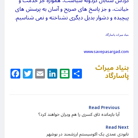
گردش شتابان گردونۀ سیاست، همواره جز خدمت و
خیانت، و جز پاسخ‏
های صریح و آسان به پرسش‏
های
پیچیده و دشوار بدیل دیگری نشناخته و نمی‏
شناسیم.
بنیاد میراث پاسارگاد
www.savepasargad.com
بنیاد میراث
Facebook
Twitter
Email
LinkedIn
Balatarin
Share
پاسارگاد
Read Previous
آیا بازمانده تاق کسری را هم ویران خواهند کرد؟
Read Next
نابودی عمدی یک اکوسیستم ارزشمند در بوشهر