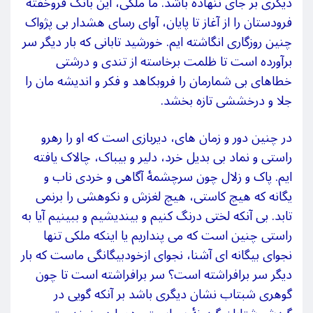
دیگری بر جای ننهاده باشد. ما ملکی، این بانگ فروخفتۀ
فرودستان را از آغاز تا پایان، آوای رسای هشدار بی‏
پژواک
چنین روزگاری انگاشته‏
ایم. خورشید تابانی که بار دیگر سر
برآورده است تا ظلمت برخاسته از تندی و درشتی
خطاهای بی‏
شمارمان را فروبکاهد و فکر و اندیشه
‏مان را
جلا و درخششی تازه بخشد.
در چنین دور و زمان
ه‏ای، دیربازی است که او را رهرو
راستی و نماد بی‏
بدیل خرد، دلیر و بی‏باک، چالاک یافته
‏ایم. پاک و زلال چون سرچشمۀ آگاهی و خردی ناب و
یگانه که هیچ کاستی، هیچ لغزش و نکوهشی را برنمی‏
تابد. بی‏
آنکه لختی درنگ کنیم و بیندیشیم و ببینیم آیا به‏
راستی چنین است که می‏
پنداریم یا اینکه ملکی تنها
نجوای بیگانه‏
ای آشنا، نجوای ازخودبیگانگی ماست که بار
دیگر سر برافراشته است؟ سر برافراشته است تا چون
گوهری شب‏‏تاب نشان دیگری باشد بر آنکه گویی در