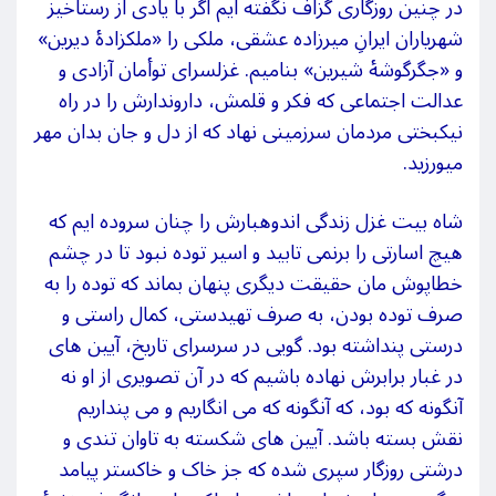
در چنین روزگاری گزاف نگفته‏
ایم اگر با یادی از رستاخیز
شهریاران ایرانِ میرزاده عشقی، ملکی را «ملک‏زادۀ دیرین»
و «جگرگوشۀ شیرین» بنامیم. غزل‏سرای توأمان آزادی و
عدالت اجتماعی که فکر و قلمش، داروندارش را در راه
نیکبختی مردمان سرزمینی نهاد که از دل و جان بدان مهر
می‏ورزید.
شاه
‏بیت غزل زندگی اندوهبارش را چنان سروده‏
ایم که
هیچ اسارتی را برنمی‏
تابید و اسیر توده نبود تا در چشم
خطاپوش
مان حقیقت دیگری پنهان بماند که توده را به‏
صرف توده بودن، به‏
صرف تهی‏دستی، کمال راستی و
درستی پنداشته بود. گویی در سرسرای تاریخ، آیین
ه‏ای
در غبار برابرش نهاده باشیم که در آن تصویری از او نه
آن‏گونه که بود، که آن‏گونه که می‏
انگاریم و می‏
پنداریم
نقش بسته باشد. آیین
ه‏ای‏ شکسته‏ به تاوان تندی و
درشتی روزگار سپری شده‏ که جز خاک و خاکستر پیامد