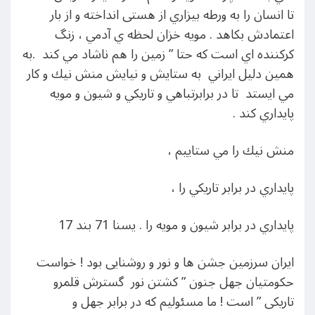
تا انسان را به ورطه بيزاري از هستی انداخته و از بار
اعتمادش بكاهد . مويه خزان لحظه ي آدمي ، زنگ
كركننده اي است كه حتا ” زمين را هم ناشاد مي كند .به
همين دليل ايراني به ستايش و نيايش منش نيك و كار
مي ايستد تا در برابرتباهي و تاريكي و شيون و مويه
پايداري كند .
منش نيك را مي ستاييم ،
پايداري در برابر تاريكي را ،
پايداري در برابر شيون و مويه را . يسنا 71 بند 17
ایران سرزمین جشن ها و نور و روشنایی بود ! خواست
حکومتیان جهل جنون ” کشتن نور گسترش قلمرو
تاریکی ” است ! ما مسئولیم که در برابر جهل و