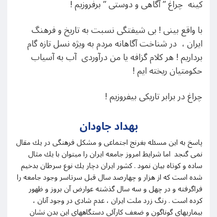
کینه چراغ ” آگاهی و دوستی ” برفروزیم !
با واقع بینی ! بی شیفتگی نسبت به تاریخ و فرهنگ
ایران ، در شناخت آگاهانه مردم به ویژه نسل تازه گام
برداریم ! هر کلام گزافه یا من درآوردی آب به آسیاب
حکومتیان ریخته ایم !
چراغ در برابر تاریکی بیفروزیم !
بهداد جاودان
پاسخ به اين مسئله بغرنج اجتماعى و مشكل فرهنگى در يك مقال
نمى گنجد اما شرايط امروز جامعه ايران را ميتوان با يك مثال
ساده و كوتاه بيان نمود . كشور ايران دچار يك نوع سرطان بدخيم
شده است كه از هزار و چهارصد سال قبل سرتاسر وجود جامعه را
فراگرفته و در چهل و سه سال گذشته عوارض آن بروز و ظهور
كرده است . رنگ زرد ملت ايران ، عدم شادى در وجود آنان ،
بيماريهاى گوناگون و ضعف كارآئى دستگاههاى اين بدن نشان