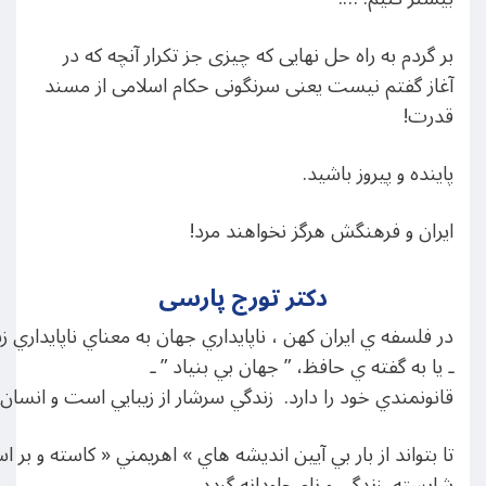
بر گردم به راه حل نهایی که چیزی جز تکرار آنچه که در
آغاز گفتم نیست یعنی سرنگونی حکام اسلامی از مسند
قدرت!
پاینده و پیروز باشید.
ایران و فرهنگش هرگز نخواهند مرد!
دکتر تورج پارسی
در فلسفه ي ايران كهن ، ناپايداري جهان به معناي ناپايداري ز
ـ يا به گفته ي حافظ، ” جهان بي بنياد ” ـ
قانونمندي خود را دارد. زندگي سرشار از زيبايي است و انسان 
تا بتواند از بار بي آيين انديشه هاي » اهريمني « كاسته و بر
شايسته زندگي و نام جاودانه گردد.