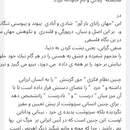
در
اين “جهان زاياي بار آور” شادي و آبادي پيوند و پيوستي تنگات
و، بر اين اصل و بنيان، دريوزگي و قلندري و نكوهش جهان 
در ين نگاه فلسفی
منفي گرايي، يعني پشت كردن به دنيا،
را مذموم شمرده و عشق به هستي را در هر گام نيك خود جل
نيايش بر خود را بر همه ي داده مي دوزد، نيرو مي گيرد و 
چنين نظام فكري ” حق گزينش ” را به انسان ارزاني
داشته و ” خرد ” را عصاي دستش قرار داده است تا با
آن مرز ميان ” درست ” و ” نادرست ” راتشخيص دهد
. براي چنين انساني سرنوشت از پيش تعيين و مقرر
نگرديده بلكه سرنوشت پديده ي خرد ، بينايي ودانايي
اوست .اين چنين است كه در آيين ايراني بر مرگ تن روا
نمي باشد ، چرا كه مويه و ماتم شگرد ديگر اهريمن است