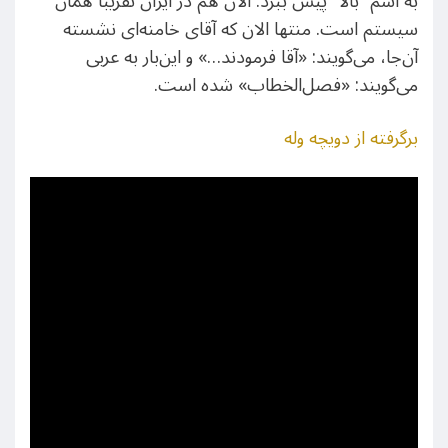
به اسم “بالا” پیش ببرد. الان هم در ایران تقریباً همان
سیستم است. منتها الان که آقای خامنه‌ای نشسته
آن‌جا، می‌گویند: «آقا فرمودند…» و این‌بار به عربی
می‌گویند: «فصل‌الخطاب» شده است.
برگرفته از دویچه وله