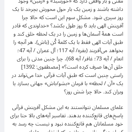
معنی و بار واقعی دارد که «خورشید» و «زمین» وجود
داشته باشند و زمین یک بار حول محورش بچرخد تا یک
روز سپری شود. مشکلِ سوم این است که حالا چرا
آفرینش الهی باید 6 روز طول بکشد؟ «خداوندی که قادر
است همۀ آسمان‌ها و زمین را در یک لحظه خلق کند و
طبق آیات الهی فقط با یک کلمۀ کُن (باش)، هر آنچه را
بخواهد می‌آفریند (بقره/ آیه 117؛ آل عمران / آیه 47؛
انعام / آیه 73؛ غافر/ آیه 68)، چرا چنین مدتی را برای
خلق آن‌ها صرف کرده است؟» [مصطفوی: 1392]
راستی چنین است که طبقِ آیات قرآنی خدا می‌تواند در
یک «آن / لحظه» با فرمان «بشو/باش» جهانی بسازد یا
ویران کند. حالا چرا شش روز؟
علمای مسلمان نتوانستند به این مشکل آفرینش قرآنی
پاسخ‌های قانع‌کننده بدهند. تفاسیر آیه‌های بالا حتا برای
خود مسلمانان هم قانع‌کننده نبود و نیست چه رسد به