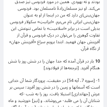
بودند و نه یهودی. همین در مورد فردوسی نیز صدق
می‌کند. او نیز مسلمان‌زادۀ نامسلمان بود. فردوسی
جهان‌بینی‌ای دارد که من در اینجا از او به عنوان
جهان‌بینی ایرانی نام می‌برم. «ایرانیتِ» سکولار فردوسی
بدیلی است در برابر «اسلامیت» با تمامی تنوعش. این
تفاوت گوهری را می‌توان در درکِ فردوسی و قرآن از
آفرینش جهان فهمید. ابتدا برویم سراغ «آفرینش جهان»
از نگاه قرآن.
10
بار در قرآن آمده که خدا جهان را در شش روز یا شش
هنگام آفرید. [ترجمه‌ها از فولادوند]
1- [سوره 7، آیه 54] در حقيقت، پروردگار شما آن خدايى
است كه آسمانها و زمين را در شش روز آفريد؛ سپس بر
عرش [جهاندارى‌] استيلا يافت. روز را به شب -كه
شتابان آن را مى طلبد- مى‌پوشاند، و [نيز] خورشيد و ماه