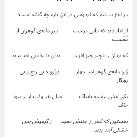
در آغاز ببینیم که فردوسی در این باره چه گفته است:
از آغاز باید که دانی درست سرِ مایه‌ی گوهران از
نُخُست
که یزدان ز ناچیز چیز آفرید بدان تا توانایی آمد پدید
وُزو مایه‌ی گوهر آمد چهار برآورده بی‌ رنج و بی
روزگار
یکی
آتش
برشده تابناک میان
باد
و
آب
از بر تیره
خاک
نخستین که آتش ز جنبش دمید ز گرمیش پس
خشکی آمد پدید