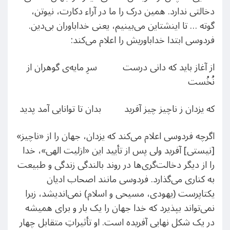
دخالتی ندارد. همین درک را ما در آراء دکارت، نیوتن،
گوته … تا اینشتاین می‌بینیم، یعنی خداباوران بی‌دین.
فردوسی ابتدا خداباوریش را اعلام می‌کند:
از آغاز باید که دانی درست سرِ مایه‌ی گوهران از
نُخُست
که یزدان ز ناچیز چیز آفرید بدان تا توانایی آمد پدید
اگرچه فردوسی اعلام می‌کند که یزدان، جهان را از «ناچیز»
[نیستی] آفرید ولی پس از تأیید این «ازلیت الهی»، خدا
را از دیگر دخالت‌گری‌ها در روند بالندگی زندگی و طبیعت
به کناری می‌گذارد. فردوسی مانند اصحاب ادیان
یکتاپرست (یهودی، مسیحی و اسلام) نمی‌اندیشد، زیرا
نمی‌تواند بپذیرد که خدا جهان را یک بار و برای همیشه
در یک شکل نهایی آفریده است. او تأثیراتِ متقابل چهار