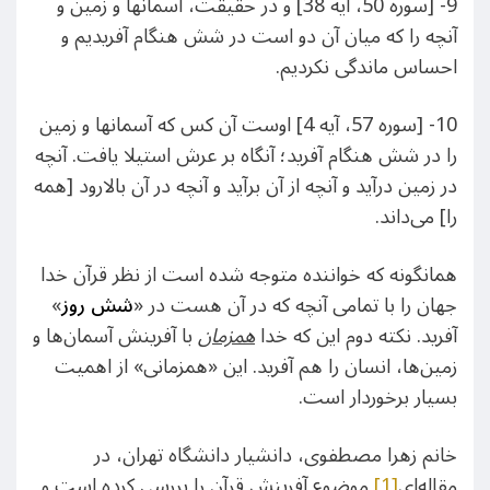
9- [سوره 50، آیه 38] و در حقيقت، آسمانها و زمين و
آنچه را كه ميان آن دو است در شش هنگام آفريديم و
احساس ماندگى نكرديم.
10- [سوره 57، آیه 4] اوست آن كس كه آسمانها و زمين
را در شش هنگام آفريد؛ آنگاه بر عرش استيلا يافت. آنچه
در زمين درآيد و آنچه از آن برآيد و آنچه در آن بالارود [همه
را] مى‌داند.
همانگونه که خواننده متوجه شده است از نظر قرآن خدا
جهان را با تمامی آنچه که در آن هست در «
شش روز
»
آفرید. نکته دوم این که خدا
همزمان
با آفرینش آسمان‌ها و
زمین‌ها، انسان را هم آفرید. این «همزمانی» از اهمیت
بسیار برخوردار است.
خانم زهرا مصطفوی، دانشیار دانشگاه تهران، در
مقاله‌ای
[1]
موضوع آفرینش قرآن را بررسی کرده است و