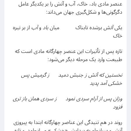
عنصر مادی باد، خاک، آب و آتش را بر یکدیگر عامل
دگرگونی‌ها و شکل‌گیری جهان می‌داند:
یکی
آتش
برشده تابناک میان
باد
و
آب
از بر تیره
خاک
تازه پس از تأثیرات این عنصر چهارگانه مادی است که
طبیعت وارد یک مرحله دیگر می‌شود:
نخستین که آتش ز جنبش دمید ز گرمیش پس
خشکی آمد پدید
وزان پس از آرام سردی نمود ز سردی همان باز تری
فزود
روند در هم تنیدگی این عناصر چهارگانه ابتدا به پیروزی
آتش و سرانجام به پیدایش «خشکی» می‌انجامد. و تازه