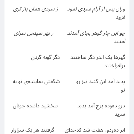
وزان پس از آرام سردی نمود ز سردی همان باز تری
فزود
چو این چار گوهر بجای آمدند ز بهر سپنجی سرای
آمدند
گهرها یک اندر دگر ساختند دگر گونه گردن
برافراختند
پدید آمد این گنبد تیز رو شگفتی نماینده‌ی نو به
نو
درو ده‌وده برج آمد پدید ببخشید داننده چونان
سزید
ابر ده‌ودو، هفت شد کدخدای گرفتند هر یک سزاوار