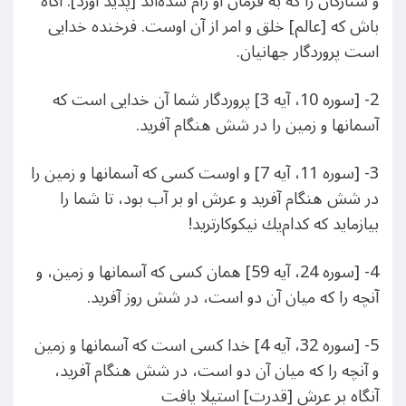
و ستارگان را كه به فرمان او رام شده‌اند [پديد آورد]. آگاه
باش كه [عالم‌] خلق و امر از آن اوست. فرخنده خدايى
است پروردگار جهانيان.
2- [سوره 10، آیه 3] پروردگار شما آن خدايى است كه
آسمانها و زمين را در شش هنگام آفريد.
3- [سوره 11، آیه 7] و اوست كسى كه آسمانها و زمين را
در شش هنگام آفريد و عرش او بر آب بود، تا شما را
بيازمايد كه كدام‌يك نيكوكارتريد!
4- [سوره 24، آیه 59] همان كسى كه آسمانها و زمين، و
آنچه را كه ميان آن دو است، در شش روز آفريد.
5- [سوره 32، آیه 4] خدا كسى است كه آسمانها و زمين
و آنچه را كه ميان آن دو است، در شش هنگام آفريد،
آنگاه بر عرش [قدرت‌] استيلا يافت