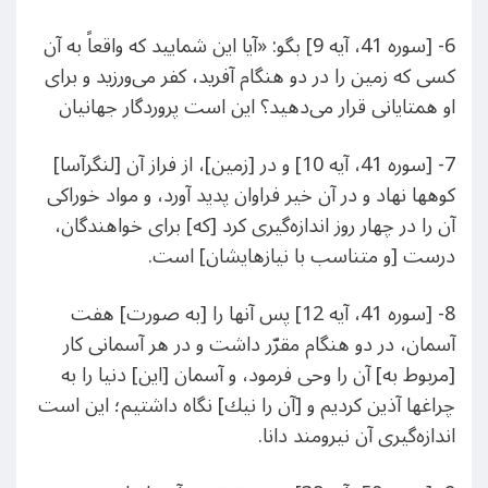
6- [سوره 41، آیه 9] بگو: «آيا اين شماييد كه واقعاً به آن
كسى كه زمين را در دو هنگام آفريد، كفر مى‌ورزيد و براى
او همتايانى قرار مى‌دهيد؟ اين است پروردگار جهانيان
7- [سوره 41، آیه 10] و در [زمين‌]، از فراز آن [لنگرآسا]
كوهها نهاد و در آن خير فراوان پديد آورد، و مواد خوراكى
آن را در چهار روز اندازه‌گيرى كرد [كه‌] براى خواهندگان،
درست [و متناسب با نيازهايشان‌] است.
8- [سوره 41، آیه 12] پس آنها را [به صورت‌] هفت
آسمان، در دو هنگام مقرّر داشت و در هر آسمانى كار
[مربوط به‌] آن را وحى فرمود، و آسمان [اين‌] دنيا را به
چراغها آذين كرديم و [آن را نيك‌] نگاه داشتيم؛ اين است
اندازه‌گيرى آن نيرومند دانا.