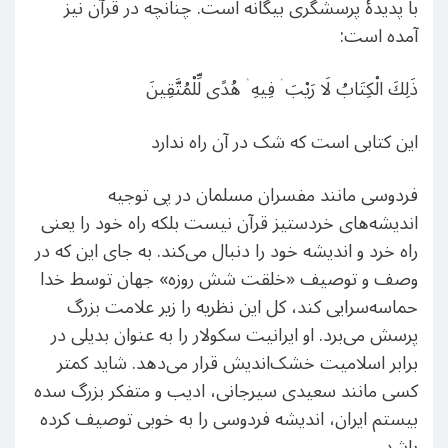
با پدیدۀ پرسشگری بیگانه است. چنانچه در قرآن نیز
آمده است:
ذَلِكَ الْكِتَابُ لَا رَيْبَ ۛ فِيهِ ۛ هُدًى لِّلْمُتَّقِينَ
این کتابی است که شک در آن راه ندارد
فردوسی مانند مفسران مسلمان در پی توجیه
اندیشه‌های خردستیز قرآن نیست بلکه راه خود را یعنی
راه خرد و اندیشه خود را دنبال می‌کند. به جای این که در
وصف و توصیف «خلقت شش روزه» جهان توسط خدا
حماسه‌سرایی کند، کل این نظریه را زیر علامت بزرگ
پرسش می‌برد. او ایرانیت سکولار را به عنوان بدیلی در
برابر اسلامیت خشک‌اندیش قرار می‌دهد. شاید کمتر
کسی مانند سعیدی سیرجانی، ادیب و متفکر بزرگ سده
بیستم ایران، اندیشه فردوسی را به خوبی توصیف کرده
باشد.