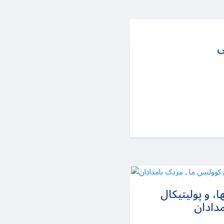
ی
ا، و پولیتیکال
مدادان