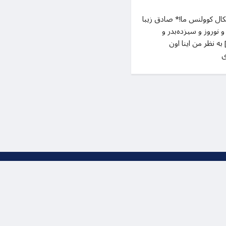
یکال کوولنس ما!* صادق زیبا
و نوروز و سیزده‌بدر و
] به نظر من اینا اون
ی
ظ است
© 2025 Pasargad Heritage Fo