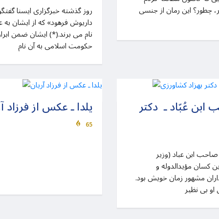
 چطور؟ این رمان از جنسی
داریوش فرهود» که از ایشان به ع
نام می برند.(*) ایشان ضمن ابراز
حکومت اسلامی به آن نام
ابن عُبّاد ـ دکتر
یلدا ـ عکس از فرزاد آ
65
صاحب ابن عُبّاد (326-385) صاحب ابن عباد (وزیر
ین کسان مؤیدالدوله و
اران مشهور زمان خویش بود.
 او بی نظیر