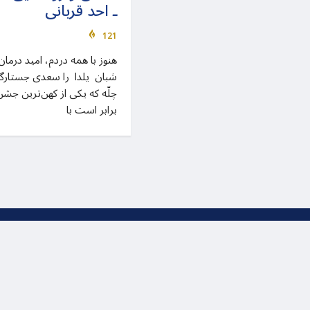
ـ احد قربانی
121
شبان یلدا را سعدی جستار
چلّه که یکی از کهن‌ترین جش
برابر است با
تمام حقوق مربوط به این وب سا
rtech