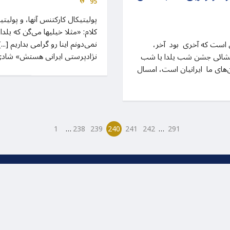
95
پولیتیکال کارکتنس آنها، و پولیت
کلام: «مثلا خیلیها می‌گن که یلدا 
نمی‌دونم اینا رو گرامی بداریم [...
هنوز با همه دردم، امید درمان است که آخری بود آخر،
نژادپرستی ایرانی هستش» شاد
گشائی جشن شب یلدا یا شب
ن‌های ما ایرانیان است، امسال
…
…
1
238
239
240
241
242
291
یت بر اساس قانون کپی رایت برای بنیاد میراث پاسارگاد محفو
undation All rights reserved. Web Design by
Netwo