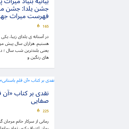
بیانیه بنیاد میراث 
جشن یلدا: جشن ملی
فهرست میراث جها
165
در آستانه ی یلدای زیبا، یکی
هستیم. هزاران سال پیش مرد
یعنی بلندترین شب سال ؛ در 
های رنگین و
نقدی بر کتاب «آن ق
صفایی
225
رمانی از سرکار خانم مرجان گر
رمان اعتراف کنم، تمام رمانها