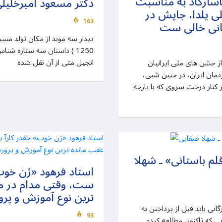
پاسارگاد به مناسبت
دکتر مسعود امیرخلیل
 یلدا، جایش در
163
نی خالی ست
1250 ) داستان سه ستاره شن
انجیل متی از آن نقل شده
 از جشن های ملی ایرانیان
مان ایران، در چنین شبی،
کنار درخت سروی که با پارچه
لم باستانی» ـ شهلا
استاد فرهود «ژن خوب
ست، وقتی مدام در 
ترین نوع آموزش و پرو
گانی باید قبل از پرداختن به
93
یی که تاکنون مطالعه کردم