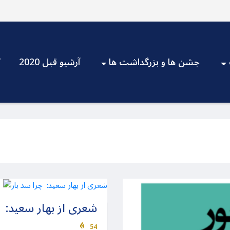
جشن ها و بزرگداشت ها
آرشیو قبل 2020
V
شعری از بهار سعید: چ
54