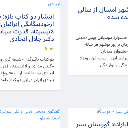
هر امسال از سالن
انتشار دو کتاب تازه:
ده شد»
ازخودبیگانگی ایرانیان
لائیسیته، قدرت سیاس
دکتر جلال ایجادی
جشنوارهٔ موسیقی بومی-محلی
سال ۱۳۹۶ و همزمان با روز بوشهر هر ساله
81
 جشنواره میزبان
اسر ایران است. این رویداد
دو کتاب تاثیرگذار «شیعه گری و ا
دگی و نوازندگی
«گیتی مداری و لائیسیته ، قدرت
ایجادی توسط انتشارات «فروغ»
بنیادی ایران در این دو کتاب آمده
بازاده: گورستان سبز