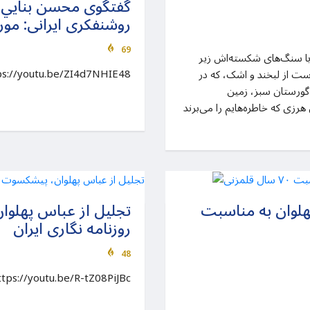
گفتگوی محسن بنايي و 
روشنفکری ایرانی: مور
69
با سنگ‌های شکسته‌اش زیر
ps://youtu.be/ZI4d7NHIE48
ست از لبخند و اشک، که در
 گورستان سبز، زمین
زی که خاطره‌هایم را می‌برند
لوان به مناسبت
تجلیل از عباس پهلو
روزنامه نگاری ایران
48
tps://youtu.be/R-tZ08PiJBc