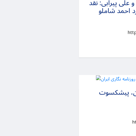
علی پیرابی: نقد
د احمد شاملو
htt
ان، پیشکسوت
ht