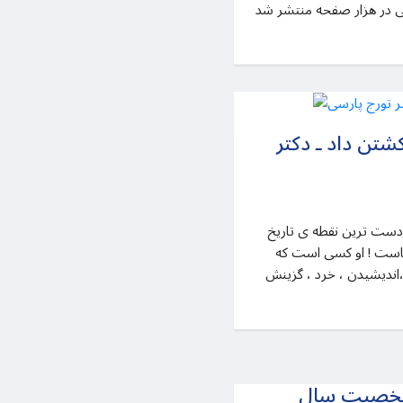
نی در هزار صفحه منتشر شد
شتن داد ـ دکتر
سخن از انسانى است كه در دور دست ترين نقطه ى تاريخ
 ماست ! او كسى است كه
نديشيدن ، خرد ، گزينش
 شخصیت سال