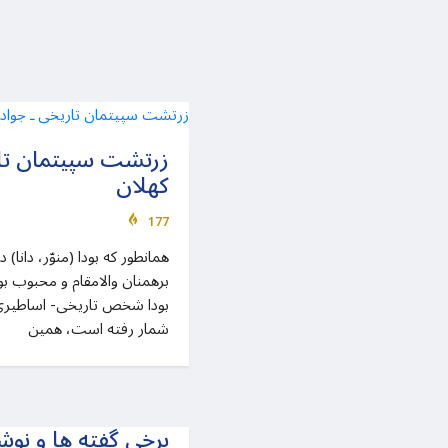
زرتشت سپیتمان تار
کهلان
177
همانطور که بودا (منوّر، دانا
برهمنان والامقام و محبوب بو
بودا شخص تاریخی- اساطیری 
شمار رفته است، همین
برخی گفته ها و نوش