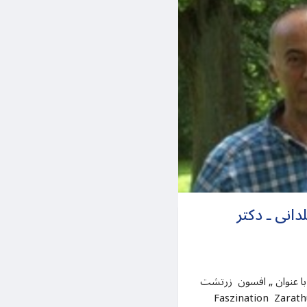
انی ـ دکتر
در سال 1998 دو جلد کتاب با عنوان „ افسون زرتشت) “ (
Faszination از مذهب شناس آلمانی