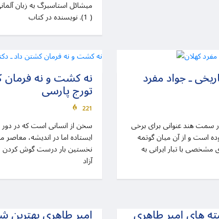
میشائل استاسبرگ به زبان آلما
( 1). نويسنده در کتاب
یخی ـ جواد مفرد
نه کشت و نه فرمان ک
تورج پارسی
221
) در سمت هند عنوانی برای برخی
ده است و از آن میان گوتمه
ايستاده اما در انديشه، معاصر
مشخصی با تبار ایرانی به
نخستين بار درست گوش كردن ،ا
آزاد
ته های امیر طاهری
امیر طاهری بهترین