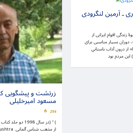
ی ـ آرمین لنگرودی
هٔ زندگی اقوام ایرانی از
 دوران بسیار مناسبی برای
» از درون آداب باستانیِ
زرتشت و پیشگویی کلد
مسعود امیرخلیلی
294
 Zarathushtra