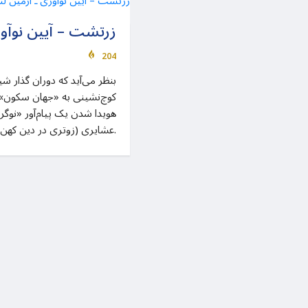
زرتشت – آیین نوآور
204
بنظر می‌آید که دوران گذار شیو
کوچ‌نشینی به «جهان سکون»،
هویدا شدن یک پیام‌آور «نوگرا
عشایری (زوتری در دین کهن) این مردم بود.