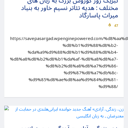
تبریک روز کوروش بزرگ به زبان های
مختلف : هدیه تئاتر نسیم خاور به بنیاد
میراث پاسارگاد
47
https://savepasargad.wpenginepowered.com/%d8%a
%d8%b1%d9%88%d8%b2-
%da%a9%d9%88%d8%b1%d9%88%d8%b4-
%d8%a8%d8%b2%d8%b1%da%af-%d8%a8%d8%a7-
%d8%b2%d8%a8%d8%a7%d9%86-
%d9%87%d8%a7%db%8c-
%d9%85%d8%ae%d8%aa%d9%84%d9%81-
%d9%88/